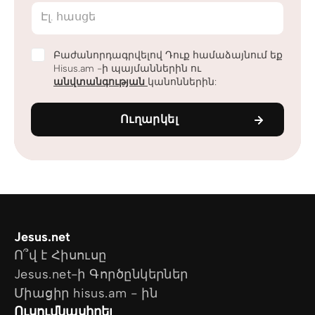
Էլ. հասցե
Բաժանորդագրվելով Դուք համաձայնում եք
Hisus.am -ի պայմաններին ու
անվտանգության
կանոններին:
Ուղարկել
Jesus.net
Ո՞վ է Հիսուսը
Jesus.net-ի Գործընկերներ
Միացիր hisus.am - ին
Ուսումնասիրել