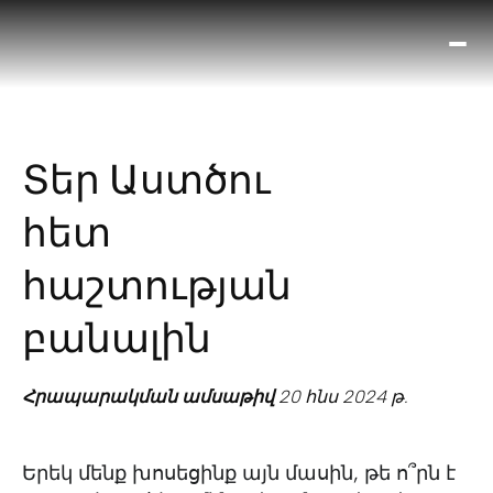
Ո՞
Հիս
Տես
Ք
Տեր Աստծու
հրա
ամ
հետ
օ
Կա
հաշտության
մե
հե
բանալին
Հրապարակման ամսաթիվ
20 հնս 2024 թ.
Երեկ մենք խոսեցինք այն մասին, թե ո՞րն է