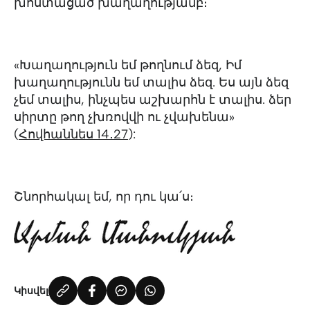
խոստացած խաղաղությամբ։
«Խաղաղություն եմ թողնում ձեզ, Իմ
խաղաղությունն եմ տալիս ձեզ. Ես այն ձեզ
չեմ տալիս, ինչպես աշխարհն է տալիս. ձեր
սիրտը թող չխռովվի ու չվախենա»
(
Հովհաննես 14․27
):
Շնորհակալ եմ, որ դու կա՛ս։
Կիսվել