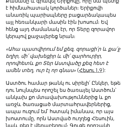
Քանանը և գրավել Երիքովը, որը նա պետք
է հիմնահատակ կործաներ։ Երիքովի
անառիկ պարիսպները բացարձակապես
այլ հեռանկարի մասին էին խոսում։ Եվ
հենց այդ ժամանակ էր, որ Տերը զորավոր
կերպով քաջալերեց նրան։
«Ահա պատվիրում եմ քեզ, զորացի՛ր և քա՛ջ
եղիր, մի՛ վախեցիր և մի՛ զարհուրիր,
որովհետև քո Տեր Աստվածը քեզ հետ է
ամեն տեղ, ուր էլ որ գնաս»
(
Հեսու 1․9
):
Աստծու համար թանկ ու սիրելի՛ Ընկեր, եթե
դու նույնպես որոշել ես ծառայել Աստծուն՝
անկախ քո մտավախություններից և քո
առջև ծառացած մարտահրավերներից,
ապա ուզում եմ՝ հստակ իմանաս, որ այս
խոստումը, որն Աստված ուղղեց Հեսուին,
նաև քեզ է վերաբերում։ Գուցե որոշակի