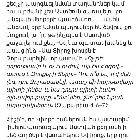
քեզ չի պարգևել նման տաղանդներ կամ
դու արժանի չես Աստծուն ծառայելու քո
անցյալի մեղքերի պատճառով․․․, ամեն
անգամ, երբ նման պնդումներ են ծնվում քո
մտքում, լսի՛ր, թե ինչպես է Աստված
քաջալերում քեզ. «Եվ նա պատասխանեց և
ասաց ինձ. «Սա Տիրոջ խոսքն է
Զորաբաբելին, որ ասում է.
«Ոչ թե
զորությամբ և ոչ էլ ուժով, այլ Իմ Հոգով,-
ասում է Զորքերի Տերը։- Դու ո՞վ ես, ո՛վ մեծ
լեռ, դու Զորաբաբելի առաջ մի հարթավայր
պիտի լինես. և նա դուրս պիտի հանի
գլխավոր քարը. «Շնո՜րհք, շնո՜րհք Նրան
աղաղակներով»
(
Զաքարիա 4․6-7
):
Հիշի՛ր, որ «փոքր բաներում» հավատարիմ
լինելու պարագայում Աստված քեզ ավելի
մեծ գործեր է վստահելու։ Եվ իրոք, երբ դու