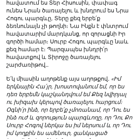
հավատում ես Տեր Հիսուսին, փափագ
ունես Նրան ծառայելու և խնդրում ես Նրա
Հոգու պարգևը, Տերը քեզ երբե՛ք
ձեռնունայն չի թողնի։ Նա Ինքն է փնտրում
հավատարիմ մարդկանց, որ զորացնի Իր
գործի համար։ Սուրբ Հոգու պարգևը նաև
քեզ համար է։ Պարզապես խնդրի՛ր
հավատքով և Տիրոջը ծառայելու
շարժառիթով…
Ե՛կ միասին աղոթենք այս աղոթքով
․ «Իմ
երկնային Հա՛յր, խոստովանում եմ, որ ես
դեռ երբեմն կաշկանդվում եմ Քեզ նվիրյալ
ու խիզախ կերպով ծառայելու հարցում։
Օգնի՛ր ինձ, որ երբե՛ք չմոռանամ, որ Դու ես
ինձ ուժ և զորություն պարգևողը, որ Դու Քո
Սուրբ Հոգով ներկա ես իմ ներսում և որ Դու
իմ կողքին ես ամենուր, ցանկացած