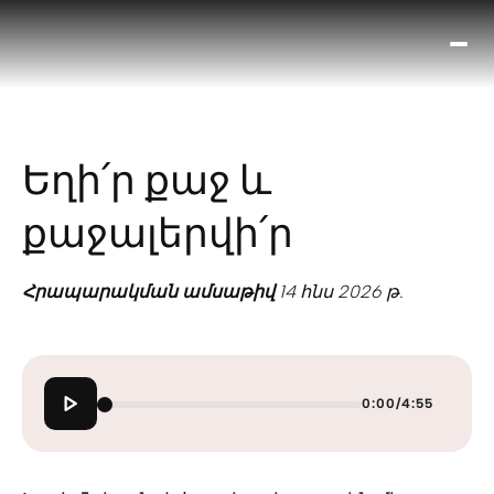
Ո՞
Հիս
Տես
Ք
Եղի՛ր քաջ և
հրա
ամ
քաջալերվի՛ր
օ
Կա
մե
Հրապարակման ամսաթիվ
14 հնս 2026 թ.
հե
0:00
/
4:55