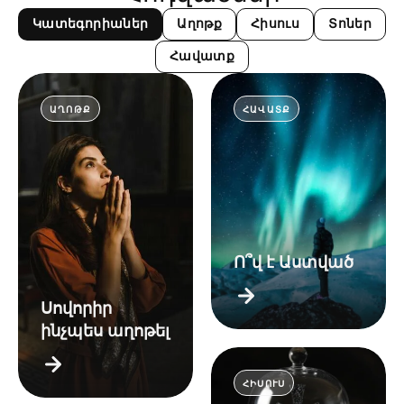
Կատեգորիաներ
Աղոթք
Հիսուս
Տոներ
Հավատք
ԱՂՈԹՔ
ՀԱՎԱՏՔ
Ո՞վ է Աստված
Սովորիր
ինչպես աղոթել
ՀԻՍՈՒՍ