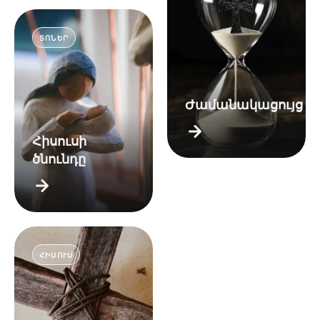
ՏՈՆԵՐ
Ժամանակացույց
Հիսուսի
ծնունդը
ՀԻՍՈՒՍ