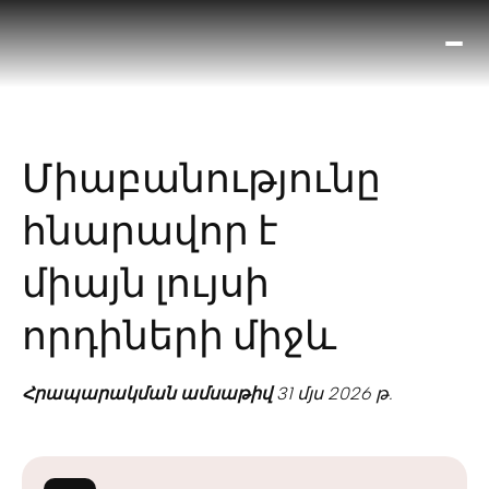
Ո՞
Հիս
Տես
Ք
Միաբանությունը
հրա
ամ
հնարավոր է
օ
Կա
միայն լույսի
մե
հե
որդիների միջև
Հրապարակման ամսաթիվ
31 մյս 2026 թ.