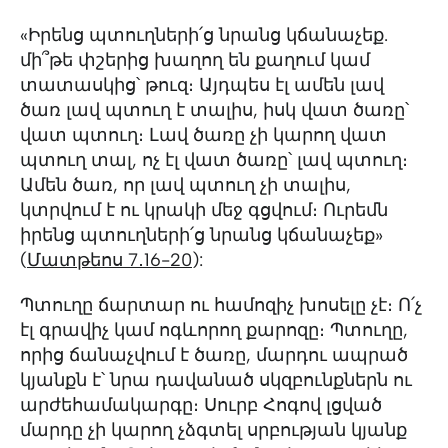
«Իրենց պտուղների՛ց նրանց կճանաչեք.
մի՞թե փշերից խաղող են քաղում կամ
տատասկից՝ թուզ։ Այդպես էլ ամեն լավ
ծառ լավ պտուղ է տալիս, իսկ վատ ծառը՝
վատ պտուղ։ Լավ ծառը չի կարող վատ
պտուղ տալ, ոչ էլ վատ ծառը՝ լավ պտուղ։
Ամեն ծառ, որ լավ պտուղ չի տալիս,
կտրվում է ու կրակի մեջ գցվում։ Ուրեմն
իրենց պտուղների՛ց նրանց կճանաչեք»
(
Մատթեոս 7․16-20
):
Պտուղը ճարտար ու համոզիչ խոսելը չէ։ Ո՛չ
էլ գրավիչ կամ ոգևորող քարոզը։ Պտուղը,
որից ճանաչվում է ծառը, մարդու ապրած
կյանքն է՝ նրա դավանած սկզբունքներն ու
արժեհամակարգը։ Սուրբ Հոգով լցված
մարդը չի կարող չձգտել սրբության կյանք