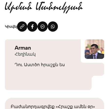
Կիսվել
Arman
Հեղինակ
Դու Աստծո հրաշքն ես
Բաժանորդագրվեք «Հրաշք ամեն օր»