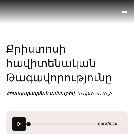
Ո՞
Հիս
Տես
Ք
Քրիստոսի
հրա
ամ
հավիտենական
օ
Կա
Թագավորությունը
մե
հե
Հրապարակման ամսաթիվ
25 մրտ 2026 թ.
0:00
/
5:36