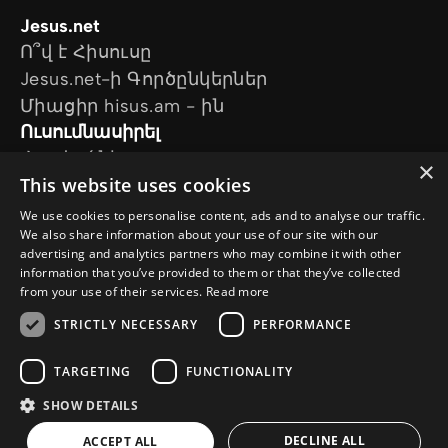
Jesus.net
Ո՞վ է Հիսուսը
Jesus.net-ի Գործընկերներ
Միացիր hisus.am - ին
Ուսումնասիրել
Հոդվածներ
×
This website uses cookies
Տեսանյութեր
Մեր նախագծերը
We use cookies to personalise content, ads and to analyse our traffic.
Ես հարց ունեմ
We also share information about your use of our site with our
advertising and analytics partners who may combine it with other
Հետևեք մեզ
information that you’ve provided to them or that they’ve collected
from your use of their services.
Read more
STRICTLY NECESSARY
PERFORMANCE
TARGETING
FUNCTIONALITY
SHOW DETAILS
© Copyright 2026 Hisus.am
Գաղտնիության քաղաքականություն
DECLINE ALL
ACCEPT ALL