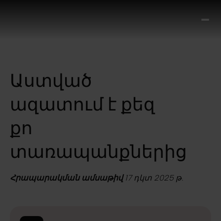
Ո՞
Հիս
Տես
Ք
Աստված
հրա
ամ
ազատում է քեզ
օ
Կա
քո
մե
հե
տառապանքներից
Հրապարակման ամսաթիվ
17 դկտ 2025 թ.