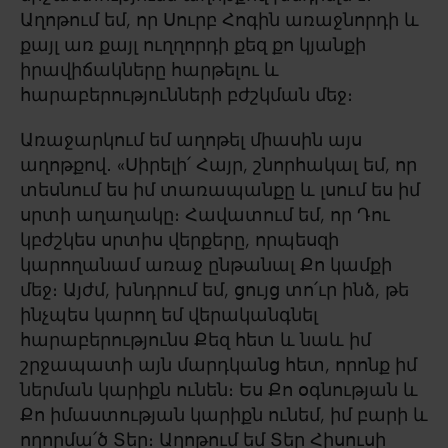
Աղոթում եմ, որ Սուրբ Հոգին առաջնորդի և
քայլ առ քայլ ուղղորդի քեզ քո կյանքի
իրավիճակները հարթելու և
հարաբերությունների բժշկման մեջ։
Առաջարկում եմ աղոթել միասին այս
աղոթքով․ «Սիրելի՛ Հայր, շնորհակալ եմ, որ
տեսնում ես իմ տառապանքը և լսում ես իմ
սրտի աղաղակը։ Հավատում եմ, որ Դու
կբժշկես սրտիս վերքերը, որպեսզի
կարողանամ առաջ ընթանալ Քո կամքի
մեջ։ Այժմ, խնդրում եմ, ցույց տո՛ւր ինձ, թե
ինչպես կարող եմ վերականգնել
հարաբերությունս Քեզ հետ և նաև իմ
շրջապատի այն մարդկանց հետ, որոնք իմ
ներման կարիքն ունեն։ Ես Քո օգնության և
Քո իմաստության կարիքն ունեմ, իմ բարի և
ողորմա՛ծ Տեր։ Աղոթում եմ Տեր Հիսուսի