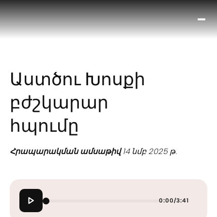
Ո՞
Հիս
Տես
Ք
Աստծու Խոսքի
հրա
ամ
բժշկարար
օ
Կա
հպումը
մե
հե
Հրապարակման ամսաթիվ
14 նմբ 2025 թ.
0:00
/
3:41