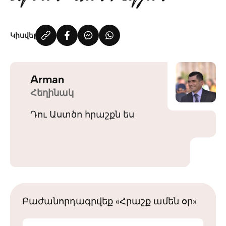
Կիսվել
Arman
Հեղինակ
Դու Աստծո հրաշքն ես
Բաժանորդագրվեք «Հրաշք ամեն օր»