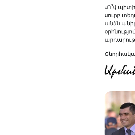
«Ո՞վ պիտի
սուրբ տեղ
անձն անիր
օրհնությո
արդարությ
Շնորհակալ 