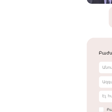
Բաժա
Անո
Ազգ
Էլ. 
Բա