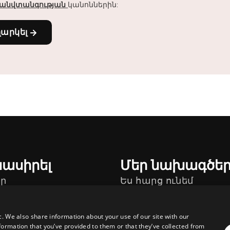
անվտանգության
կանոններին:
ղարկել
նասիրել
Մեր նախագծե
ր
Ես հարց ունեմ
թեր
c. We also share information about your use of our site with our
formation that you’ve provided to them or that they’ve collected from