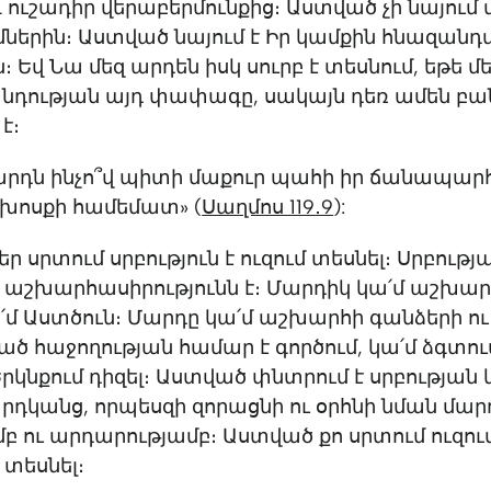
 և ուշադիր վերաբերմունքից։ Աստված չի նայում 
ներին։ Աստված նայում է Իր կամքին հնազանդվ
Եվ Նա մեզ արդեն իսկ սուրբ է տեսնում, եթե մ
դության այդ փափագը, սակայն դեռ ամեն բան 
է։
րդն ինչո՞վ պիտի մաքուր պահի իր ճանապարհը
ո խոսքի համեմատ» (
Սաղմոս 119․9
):
ր սրտում սրբություն է ուզում տեսնել։ Սրբությ
 աշխարհասիրությունն է։ Մարդիկ կա՛մ աշխար
ա՛մ Աստծուն։ Մարդը կա՛մ աշխարհի գանձերի ու
 հաջողության համար է գործում, կա՛մ ձգտում
րկնքում դիզել։ Աստված փնտրում է սրբության 
րդկանց, որպեսզի զորացնի ու օրհնի նման մա
բ ու արդարությամբ։ Աստված քո սրտում ուզում
ն տեսնել։