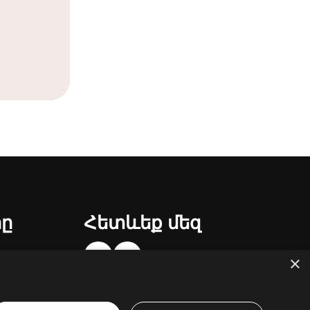
րը
Հետևեք մեզ
×