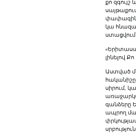
քո զգույշ
սայթաքում
փափագին։ 
կա հնազան
ստացվում 
«Երիտասա
լինելով Ք
Աստված մե
հականիշը
սիրում, կ
առաջարկած
գանձերը Ե
ապրող մա
փրկությամ
սրբությու