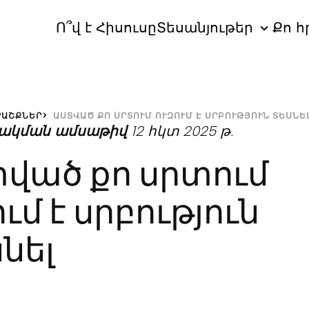
Ո՞վ է Հիսուսը
Տեսանյութեր
Քո հ
ՐԱՇՔՆԵՐ
ԱՍՏՎԱԾ ՔՈ ՍՐՏՈՒՄ ՈՒԶՈՒՄ Է ՍՐԲՈՒԹՅՈՒՆ ՏԵՍՆԵ
ակման ամսաթիվ
12 հկտ 2025 թ.
ված քո սրտում
ւմ է սրբություն
նել