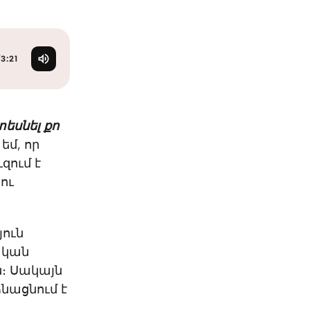
KO
Korean
MG
Malagas
MM
Burmes
NL
Dutch
/
3:21
NL
Flemish
NO
Norwegi
PT
Portugue
տեսնել քո
RO
Romania
եմ, որ
RU
Russian
զում է
SV
Swedish
ծու
TA
Tamil
TH
Thai
TL
Tagalog
յուն
TL
Taglish
ական
TR
Turkish
ն։ Սակայն
UK
Ukrainian
ձնացնում է
UR
Urdu