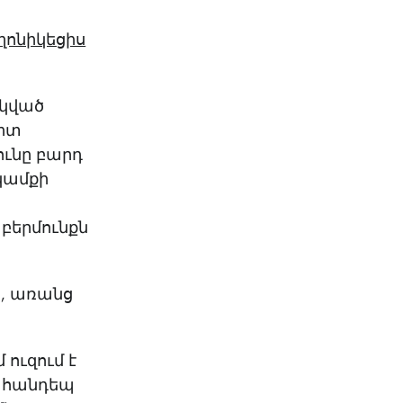
ղոնիկեցիս
րկված
րիտ
ունը բարդ
 կամքի
բերմունքն
ն, առանց
 ուզում է
քի հանդեպ