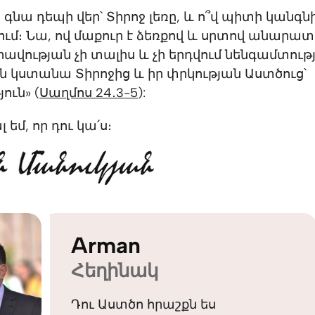
 գնա դեպի վեր՝ Տիրոջ լեռը, և ո՞վ պիտի կանգն
ում։ Նա, ով մաքուր է ձեռքով և սրտով անարատ.
ավության չի տալիս և չի երդվում նենգամտութ
ւն կստանա Տիրոջից և իր փրկության Աստծուց՝
ուն» (
Սաղմոս 24․3-5
):
եմ, որ դու կա՛ս։
Arman
Հեղինակ
Դու Աստծո հրաշքն ես