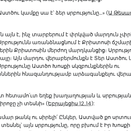
ստծու կամքը սա է՝ ձեր սրբությունը…» (
Ա Թեսա
նն այն է, ինչ տարբերում է փրկված մարդուն չփ
Սրբությունն առանձնացնում է Քրիստոսի ճշմա
րին Քրիստոսին մերժող մարդկանցից։ Սրբությ
ալը։ Այն մարդու վերաբերմունքն է Տեր Աստծու
րբությունը Աստծո Խոսքի սկզբունքներին ու
ներին հնազանդությամբ արձագանքելու վերա
ետ հետամո՛ւտ եղեք խաղաղության և սրբությա
Տիրոջը չի տեսնի» (
Եբրայեցիս 12․14
):
մար թանկ ու սիրելի՛ Ընկեր, Աստված քո սրտում
 տեսնել՝ այն սրբությունը, որը բխում է Իր Խոս