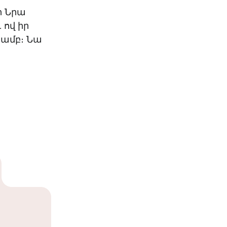
ի Նրա
 ով իր
յամբ։ Նա