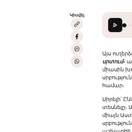
Կիսվել
Այս ուղեր
սրտում
» ա
միասին խո
սրբություն
համար։
Սիրելի՛ Ը
տեսնելը։ 
միայն Աստ
սրբությու
աշխարհի 