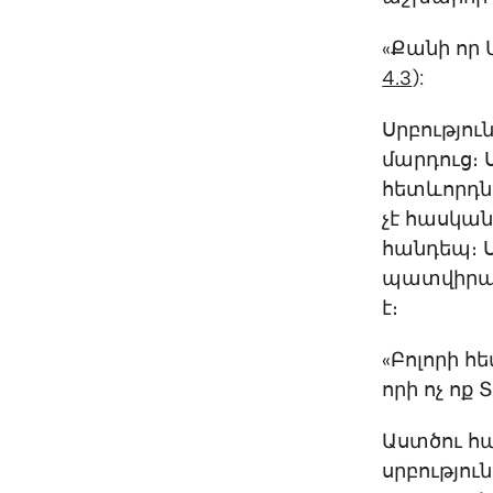
«Քանի որ Ա
4.3
):
Սրբությու
մարդուց։ 
հետևորդնե
չէ հասկան
հանդեպ։ Ս
պատվիրան
է։
«Բոլորի հ
որի ոչ ոք 
Աստծու հա
սրբություն