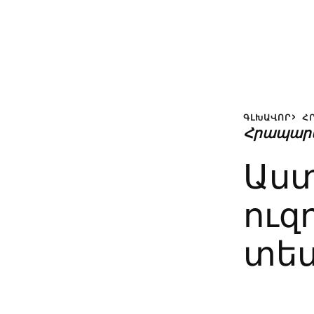
ԳԼԽԱՎՈՐ
Հ
Հրապար
Աստ
ուզո
տես