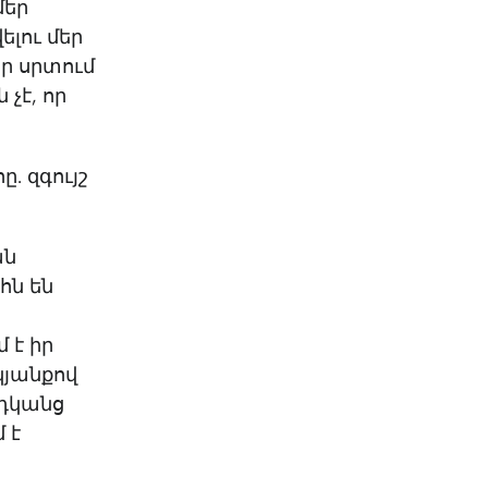
մեր
ելու մեր
եր սրտում
չէ, որ
. զգույշ
ան
հն են
 է իր
կյանքով
րդկանց
 է