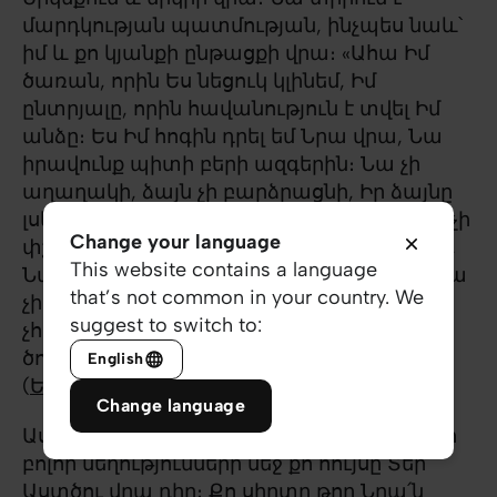
մարդկության պատմության, ինչպես նաև՝
իմ և քո կյանքի ընթացքի վրա։ «Ահա Իմ
ծառան, որին Ես նեցուկ կլինեմ, Իմ
ընտրյալը, որին հավանություն է տվել Իմ
անձը։ Ես Իմ հոգին դրել եմ Նրա վրա, Նա
իրավունք պիտի բերի ազգերին։ Նա չի
աղաղակի, ձայն չի բարձրացնի, Իր ձայնը
լսել չի տա փողոցում։ Նա կոտրած եղեգը չի
Change your language
փշրի, առկայծող պատրույգը չի հանգցնի,
This website contains a language
Նա ճշմարտությամբ իրավունքը կբերի։ Նա
that’s not common in your country. We
չի տկարանա և չի թուլանա, մինչև որ
suggest to switch to:
չհաստատի իրավունքը երկրի վրա.
ծովեզրերը սպասում են Նրա օրենքին»
English
(
Եսայիա 42․1-4
):
Change language
Աստծու համար թանկ ու սիրելի՛ Ընկեր, քո
բոլոր նեղությունների մեջ քո հույսը Տեր
Աստծու վրա դիր։ Քո սիրտը թող Նրա՛ն