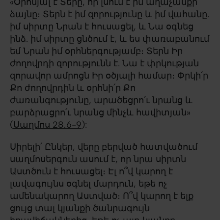
«Օրհնյալ է Տերը, որ լսում է իմ աղաչանքի
ձայնը։ Տերն է իմ զորությունը և իմ վահանը.
իմ սիրտը Նրան է հուսացել, և Նա օգնեց
ինձ. իմ սիրտը ցնծում է, և ես փառաբանում
եմ Նրան իմ օրհներգությամբ։ Տերն Իր
ժողովրդի զորությունն է. Նա է փրկության
զորավոր ամրոցն Իր օծյալի համար։ Փրկի՛ր
Քո ժողովրդին և օրհնի՛ր Քո
ժառանգությունը, արածեցրո՛ւ նրանց և
բարձրացրո՛ւ նրանց մինչև հավիտյան»
(
Սաղմոս 28․6-9
):
Սիրելի՛ Ընկեր, վերը բերված հատվածում
սաղմոսերգուն ասում է, որ նրա սիրտն
Աստծուն է հուսացել։ Էլ ո՞վ կարող է
լավագույնս օգնել մարդուն, եթե ոչ
ամենակարող Աստված։ Ո՞վ կարող է ելք
ցույց տալ կյանքի ծանրագույն