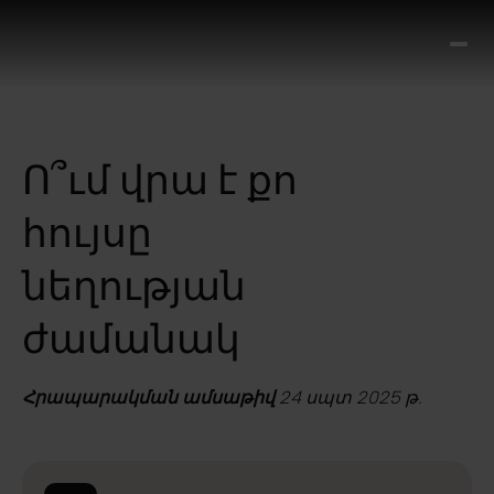
Ո՞
Հիս
Տես
Ք
Ո՞ւմ վրա է քո
հրա
ամ
հույսը
օ
Կա
նեղության
մե
հե
ժամանակ
Հրապարակման ամսաթիվ
24 սպտ 2025 թ.