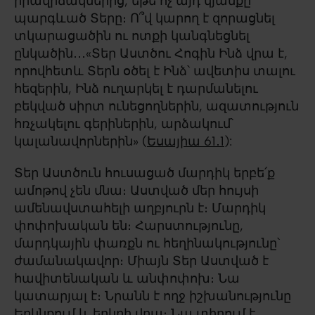
իրավիճակներից, եթե ոչ այդ կյանքը
պարգևած Տերը։ Ո՞վ կարող է զորացնել
տկարացածին ու ոտքի կանգնեցնել
ընկածին․․․«Տեր Աստծու Հոգին Ինձ վրա է,
որովհետև Տերն օծել է Ինձ՝ ավետիս տալու
հեզերին, Ինձ ուղարկել է դարմանելու
բեկված սիրտ ունեցողներին, ազատություն
հռչակելու գերիներին, արձակում՝
կալանավորներին» (
Եսայիա 61․1
):
Տեր Աստծուն հուսացած մարդիկ երբե՛ք
ամոթով չեն մնա։ Աստված մեր հույսի
ամենավստահելի աղբյուրն է։ Մարդիկ
փոփոխական են։ Հարստությունը,
մարդկային փառքն ու հեղինակությունը՝
ժամանակավոր։ Միայն Տեր Աստված է
հավիտենական և անփոփոխ։ Նա
կատարյալ է։ Նրանն է ողջ իշխանությունը
Երկնքում և երկրի վրա։ Նա տիրում է