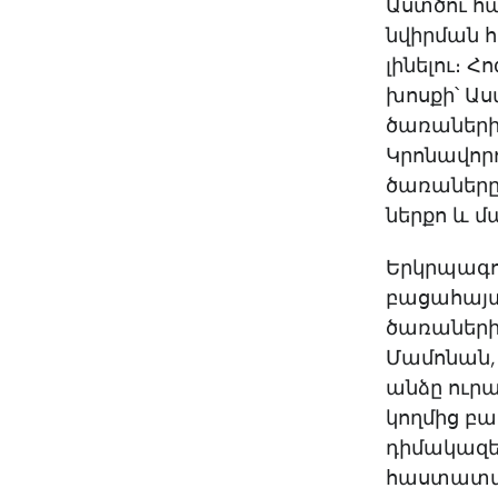
Աստծու հա
նվիրման հ
լինելու։ 
խոսքի՝ Աս
ծառաների 
Կրոնավորո
ծառաները 
ներքո և մ
Երկրպագութ
բացահայտ
ծառաների
Մամոնան, 
անձը ուրա
կողմից բա
դիմակազեր
հաստատվե