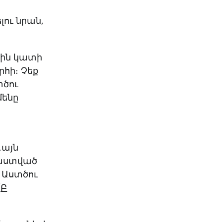
լու նրան,
եկին կատի
րհի։ Չեք
տծու
մենը
․այն
 աստված
 Աստծու
(
Բ