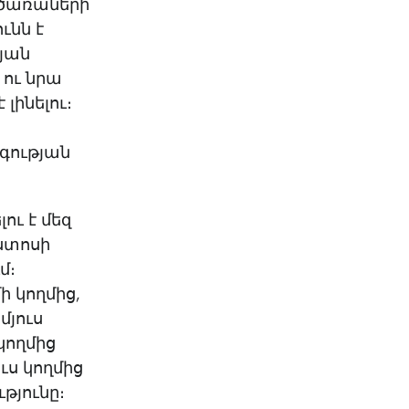
ա ծառաների
ւնն է
թյան
 ու նրա
լինելու։
ի
գության
ու է մեզ
ստոսի
մ։
ի կողմից,
մյուս
կողմից
ւս կողմից
թյունը։