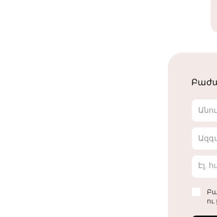
Բաժա
Անո
Ազգ
Էլ. 
Բա
ու