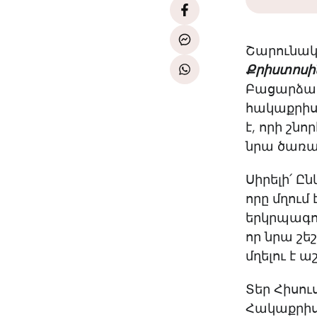
Շարունակո
Քրիստոսի
Բացարձակ
հակաքրիստ
է, որի շն
նրա ծառա
Սիրելի՛ Ը
որը մղում
երկրպագու
որ նրա շե
մղելու է
Տեր Հիսու
Հակաքրիս