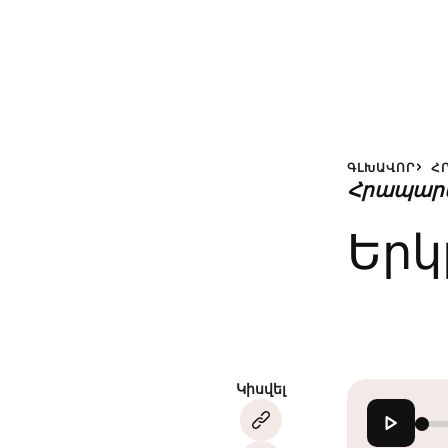
ԳԼԽԱՎՈՐ
Հ
Հրապար
Երկ
Կիսվել