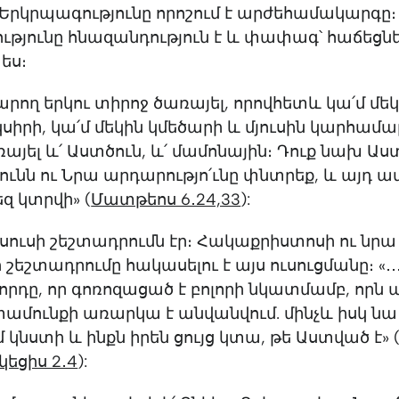
։ Երկրպագությունը որոշում է արժեհամակարգը։
թյունը հնազանդություն է և փափագ՝ հաճեցնե
 ես։
 կարող երկու տիրոջ ծառայել, որովհետև կա՛մ մ
 կսիրի, կա՛մ մեկին կմեծարի և մյուսին կարհամա
այել և՛ Աստծուն, և՛ մամոնային։ Դուք նախ Աս
ունն ու Նրա արդարությո՛ւնը փնտրեք, և այդ ա
եզ կտրվի» (
Մատթեոս 6․24,33
):
սուսի շեշտադրումն էր։ Հակաքրիստոսի ու նրա
շեշտադրումը հակասելու է այս ուսուցմանը։ «․․
րդը, որ գոռոզացած է բոլորի նկատմամբ, որն
ամունքի առարկա է անվանվում. մինչև իսկ նա
կնստի և ինքն իրեն ցույց կտա, թե Աստված է» 
եցիս 2․4
):