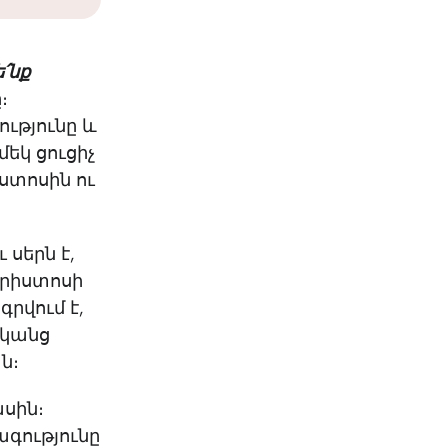
KO
Korean
MG
Malagas
MM
Burmes
՛նք
NL
Dutch
։
NL
Flemish
ւթյունը և
NO
Norwegi
եկ ցուցիչ
PT
Portugue
իստոսին ու
RO
Romania
RU
Russian
SV
Swedish
 սերն է,
TA
Tamil
քրիստոսի
TH
Thai
րվում է,
TL
Tagalog
դկանց
TL
Taglish
ան։
TR
Turkish
UK
Ukrainian
ասին։
UR
Urdu
գությունը