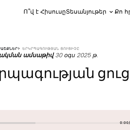
Ո՞վ է Հիսուսը
Տեսանյութեր
Քո հ
ՐԱՇՔՆԵՐ
ԵՐԿՐՊԱԳՈՒԹՅԱՆ ՑՈՒՑԻՉԸ
ակման ամսաթիվ
30 օգս 2025 թ.
րպագության ցուց
0:00