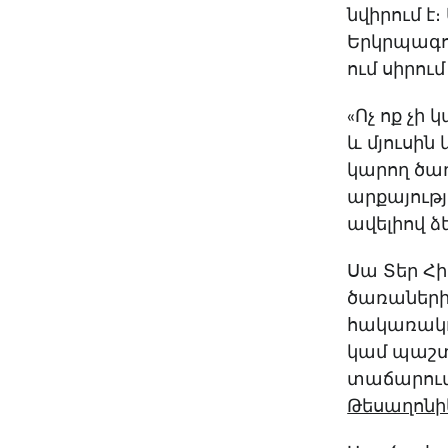
նվիրում է
Երկրպագու
ում սիրում
«Ոչ ոք չի
և մյուսին
կարող ծառ
արքայությ
ավելիով ձ
Սա Տեր Հի
ծառաների 
հակառակո
կամ պաշտ
տաճարում 
Թեսաղոնիկ