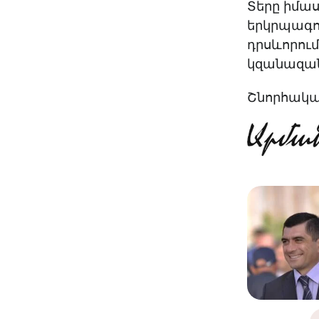
Տերը իմաս
երկրպագու
դրսևորում
կզանազան
Շնորհակալ 