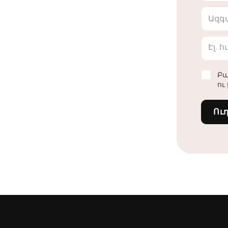
Ազգ
Էլ. 
Բա
ու
Ու