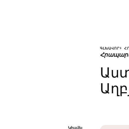
ԳԼԽԱՎՈՐ
Հ
Հրապար
Աստ
Աղբ
Կիսվել