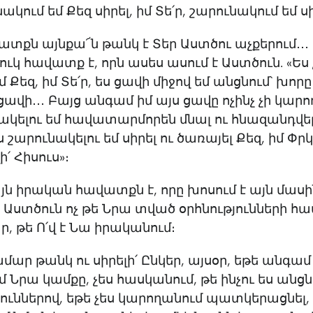
ակում եմ Քեզ սիրել, իմ Տե՛ր, շարունակում եմ սիր
տքն այնքա՜ն թանկ է Տեր Աստծու աչքերում․․․ 
ւկ հավատք է, որն ասես ասում է Աստծուն. «Ես 
Քեզ, իմ Տե՛ր, ես ցավի միջով եմ անցնում՝ խորը
ավի․․․ Բայց անգամ իմ այս ցավը ոչինչ չի կարո
ակելու եմ հավատարմորեն մնալ ու հնազանդվել
 շարունակելու եմ սիրել ու ծառայել Քեզ, իմ Փրկի
ի՛ Հիսուս»։
յն իրական հավատքն է, որը խոսում է այն մասին
ք Աստծուն ոչ թե Նրա տված օրհնությունների հա
, թե Ո՛վ է Նա իրականում։
մար թանկ ու սիրելի՛ Ընկեր, այսօր, եթե անգամ
 Նրա կամքը, չես հասկանում, թե ինչու ես անց
ուններով, եթե չես կարողանում պատկերացնել, 