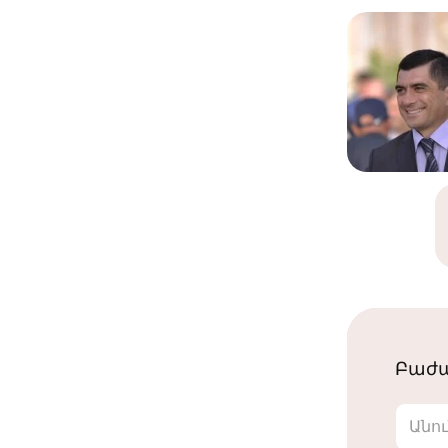
Բաժա
Անո