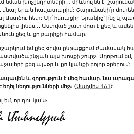
մ նման խոչընդոտների․․․ միևնույնն է, շարունակ
և մնալ Նրան հավատարիմ։ Շարունակի՛ր մոտեն
 Աստծու հետ։ Մի՛ հեռացիր Նրանից՝ ինչ էլ պ
անցնելիս լինես․․․ Աստված շատ մոտ է քեզ և ամե
անուն քեզ և քո բարիքի համար։
աջարկում եմ քեզ օրվա ընթացքում ժամանակ հ
 աստվածաշնչյան այս խոսքի շուրջ։ Աղոթում եմ, 
ջալերի քեզ այսօր և քո կյանքի բոլոր օրերում:
պավեն և զորություն է մեզ համար. նա արա
 եղել նեղությունների մեջ»
(
Սաղմոս ‬46.1
): ‬ ‭
եմ, որ դու կա՛ս։