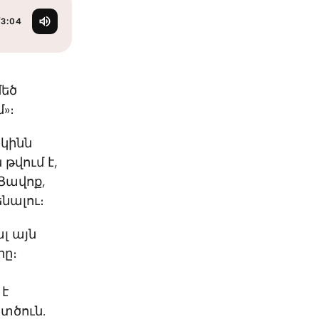
KO
Korean
MG
Malagas
/
3:04
MM
Burmes
NL
Dutch
NL
Flemish
մեծ
NO
Norwegi
մ»։
PT
Portugue
RO
Romania
 կինն
RU
Russian
թվում է,
SV
Swedish
 Ցավոք,
TA
Tamil
ենալու։
TH
Thai
TL
Tagalog
լ այն
TL
Taglish
րը։
TR
Turkish
UK
Ukrainian
 է
UR
Urdu
ստծուն.