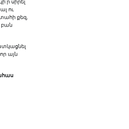
ի՛ր սիրել
ալ ու
ատահի քեզ,
ն բան
ատկացնել
որ այն
գահաս