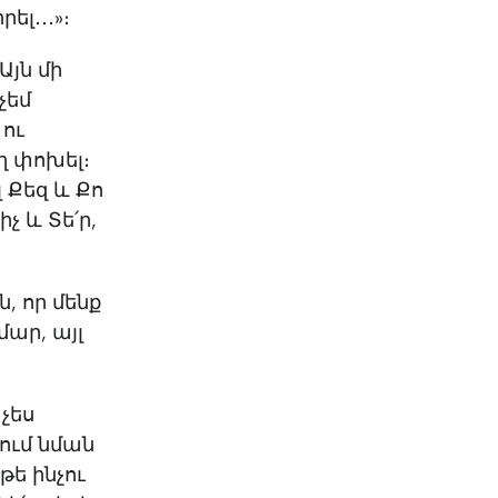
ել․․․»։
Այն մի
չեմ
 ու
ղ փոխել։
 Քեզ և Քո
չ և Տե՛ր,
, որ մենք
մար, այլ
 չես
նում նման
թե ինչու