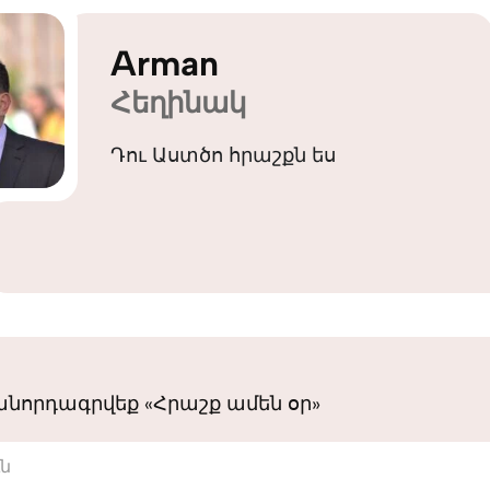
Arman
Հեղինակ
Դու Աստծո հրաշքն ես
նորդագրվեք «Հրաշք ամեն օր»
ւն