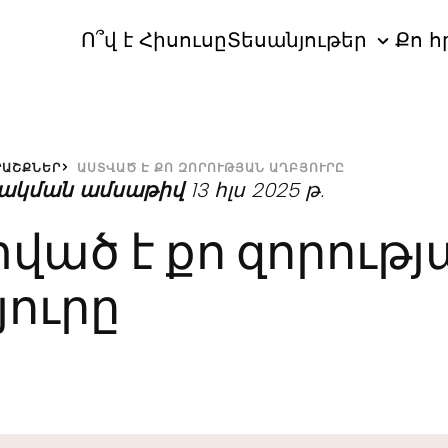
Ո՞վ է Հիսուսը
Տեսանյութեր
Քո հ
ՐԱՇՔՆԵՐ
ԱՍՏՎԱԾ Է ՔՈ ԶՈՐՈՒԹՅԱՆ ԱՂԲՅՈՒՐԸ
ակման ամսաթիվ
13 հլս 2025 թ.
ված է քո զորությ
յուրը