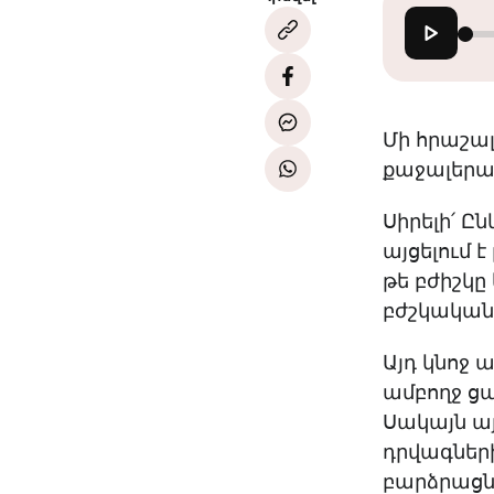
Մի հրաշալ
քաջալերան
Սիրելի՛ Ը
այցելում 
թե բժիշկը
բժշկական 
Այդ կնոջ 
ամբողջ ցա
Սակայն ա
դրվագների
բարձրացնո