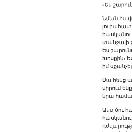
«Ես շարուն
Նման հավա
յուրահատո
հասկանում 
տանջալի ց
Ես շարուն
Խոսքին։ Ես
իմ սքանչել
Սա հենց ա
սիրում են
նրա համար
Աստծու հա
հասկանում
դժվարությ