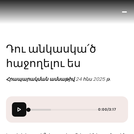
Ո՞
Հիս
Տես
Ք
Դու անկասկա՛ծ
հրա
ամ
հաջողելու ես
օ
Կա
մե
Հրապարակման ամսաթիվ
24 հնս 2025 թ.
հե
0:00
/
3:17