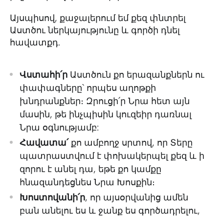
Այսպիսով, քաջալերում եմ քեզ փնտրել
Աստծու ներկայությունը և գործի դնել
հավատքդ.
Վստահի՛ր
Աստծուն քո երազանքներն ու
փափագները՝ որպես աղոթքի
խնդրանքներ։ Զրուցի՛ր Նրա հետ այն
մասին, թե ինչպիսին կուզեիր դառնալ
Նրա օգնությամբ:
Հավատա՛
քո ամբողջ սրտով, որ Տերը
պատրաստվում է փոխակերպել քեզ և ի
զորու է անել դա, եթե քո կամքը
հնազանդեցնես Նրա Խոսքին։
Խոստովանի՛ր
, որ այսօրվանից ամեն
բան անելու ես և ջանք ես գործադրելու,