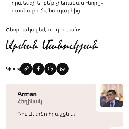
որպեսզի երբե՛ք չհեռանաս «նորը»
դառնալու ճանապարհից:
Շնորհակալ եմ, որ դու կա՛ս։
Կիսվել
Arman
Հեղինակ
Դու Աստծո հրաշքն ես