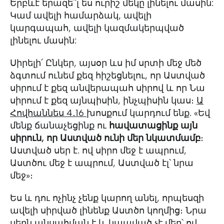
Երբևէ երազե՞լ ես ուրիշ մեկը լինելու մասին:
Կամ ավելի համարձակ, ավելի
կարգապահ, ավելի կազմակերպված
լինելու մասին:
Սիրելի՛ Ընկեր, այսօր ևս իմ սրտի մեջ մեծ
ձգտում ունեմ քեզ հիշեցնելու, որ Աստված
սիրում է քեզ անվերապահ սիրով և որ Նա
սիրում է քեզ այնպիսին, ինչպիսին կաս։
Ա
Հովհաննես 4․16
խոսքում կարդում ենք. «Եվ
մենք ճանաչեցինք ու
հավատացինք այն
սիրուն, որ Աստված ունի մեր նկատմամբ
։
Աստված սեր է. ով սիրո մեջ է ապրում,
Աստծու մեջ է ապրում, Աստված էլ՝ նրա
մեջ»։
Ես և դու ոչինչ չենք կարող անել, որպեսզի
ավելի սիրված լինենք Աստծո կողմից։ Նրա
սերն անսահման է և կապված չէ մեր՝ ով