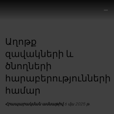
Ո՞
Հիս
Տես
Ք
Աղոթք
հրա
ամ
զավակների և
օ
Կա
ծնողների
մե
հե
հարաբերությունների
համար
Հրապարակման ամսաթիվ
6 մյս 2025 թ.