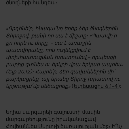
ծնողների հանդեպ։
«
Որդինե՛ր, հնազա՛նդ եղեք ձեր ծնողներին
Տիրոջով, քանի որ սա է ճիշտը։ «Պատվի՛ր
քո հորն ու մորը, - սա է առաջին
պատվիրանը, որն ուղեկցվում է
փոխհատուցման խոստումով,- որպեսզի
բարիք գտնես ու երկրի վրա երկար ապրես»
(Ելք 20.12)։ Հայրե՛ր, ձեր զավակներին մի՛
բարկացրեք, այլ նրանց Տիրոջ խրատով ու
կրթությա՛մբ մեծացրեք
»
(
Եփեսացիս 6․1-4
):
Եղիա մարգարեի գալուստի մասին
մարգարեությունը իրականացավ
Հովհաննես Մկրտչի ծառայության մեջ։ Ի՞նչ