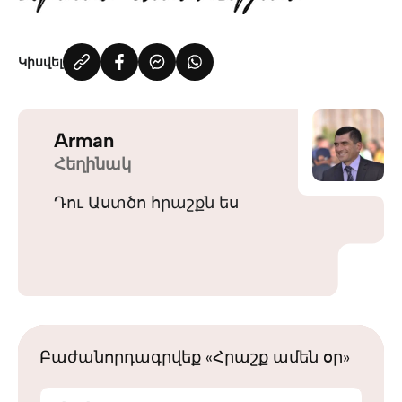
Կիսվել
Arman
Հեղինակ
Դու Աստծո հրաշքն ես
Բաժանորդագրվեք «Հրաշք ամեն օր»