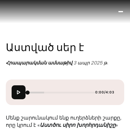
Ո՞
Հիս
Տես
Ք
Աստված սեր է
հրա
ամ
օ
Հրապարակման ամսաթիվ
3 ապր 2025 թ.
Կա
մե
հե
0:00
/
4:03
Մենք շարունակում ենք ուղերձների շարքը,
որը կրում է «
Աստծու սիրո խորհրդանիշը
»