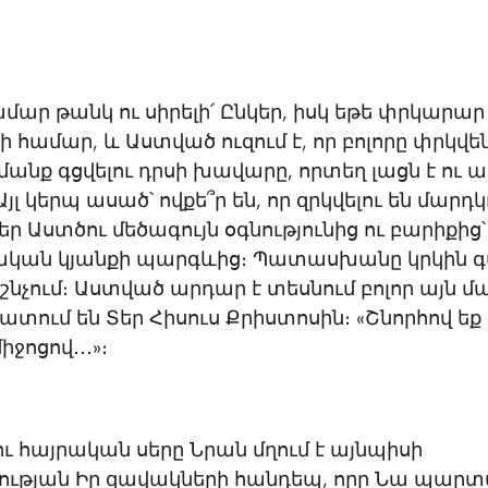
մար թանկ ու սիրելի՛ Ընկեր, իսկ եթե փրկարար
որի համար, և Աստված ուզում է, որ բոլորը փրկվ
 ոմանք գցվելու դրսի խավարը, որտեղ լացն է ու
յլ կերպ ասած՝ ովքե՞ր են, որ զրկվելու են մարդ
եր Աստծու մեծագույն օգնությունից ու բարիքից՝
կան կյանքի պարգևից։ Պատասխանը կրկին գտ
չում։ Աստված արդար է տեսնում բոլոր այն մ
ատում են Տեր Հիսուս Քրիստոսին։ «Շնորհով եք
ջոցով․․․»։
ւ հայրական սերը Նրան մղում է այնպիսի
ւթյան Իր զավակների հանդեպ, որը Նա պարտա