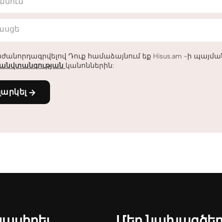
անուն
հասցե
ժանորդագրվելով Դուք համաձայնում եք Hisus.am -ի պայմ
անվտանգության
կանոններին:
ղարկել
նասիրել
Մեր նախագծե