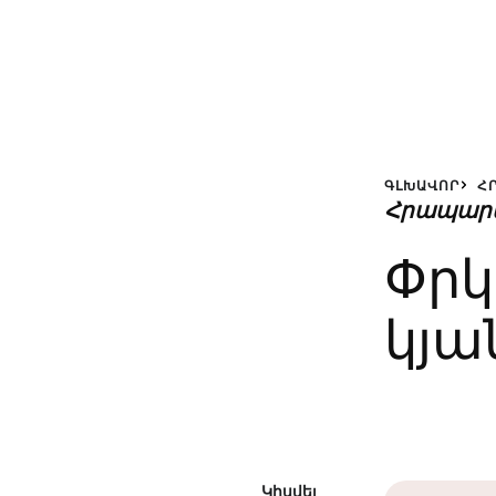
ԳԼԽԱՎՈՐ
Հ
Հրապար
Փրկ
կյա
Կիսվել