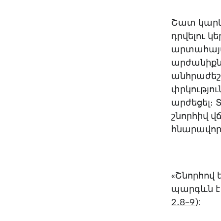
Շատ կարև
դրվելու կ
արտահայտո
արժանիքնե
անհրաժեշտ
փրկությու
արժեցել։ 
շնորհիվ վ
հնարավորո
«Շնորհով 
պարգևն է։ 
2․8-9
):