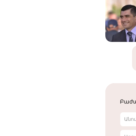
Բաժա
Անո