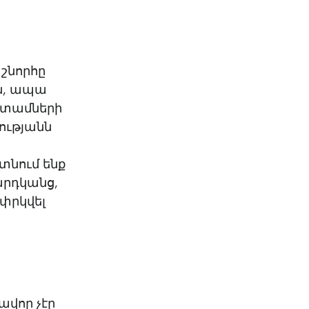
 շնորհը
են, ապա
 ատամների
կությանն
նում ենք
արդկանց,
 փրկվել
վոր չէր