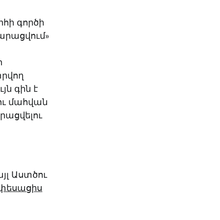
հի գործի
դարացվում»
ր
տրվող
յն գին է
ու մահվան
արացվելու
այլ Աստծու
փեսացիս