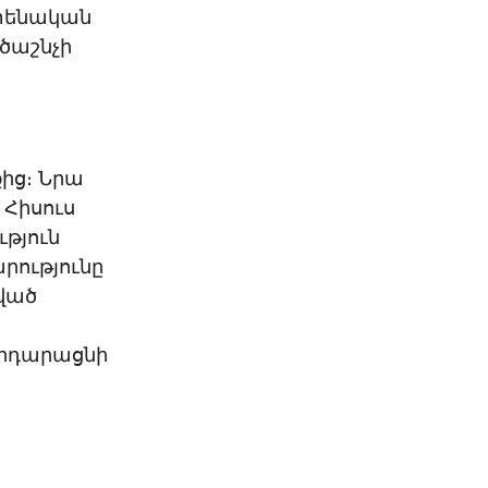
իտենական
ծաշնչի
քից։ Նրա
 Հիսուս
թյուն
արությունը
ված
 արդարացնի