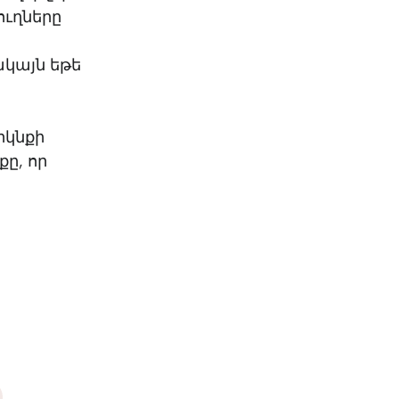
ուղները
ակայն եթե
Երկնքի
քը, որ