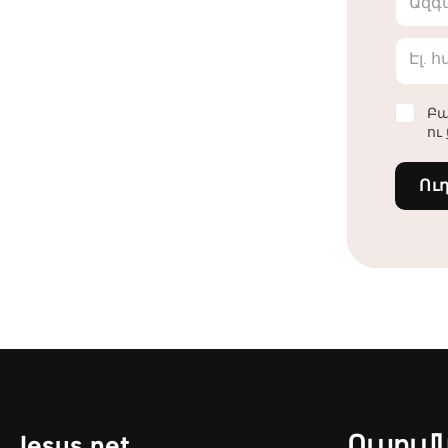
Ազգ
Էլ. 
Բա
ու
Ու
Jesus.net
Ուսում