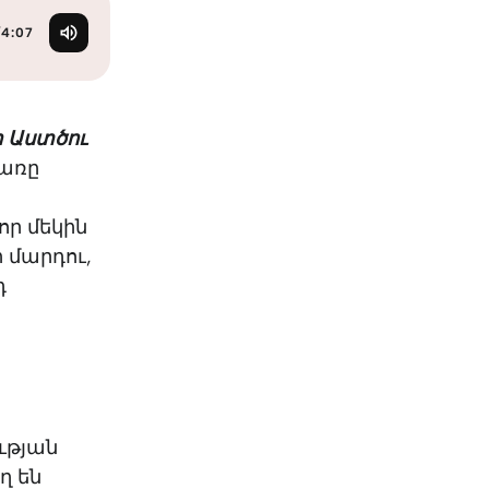
KO
Korean
MG
Malagas
/
4:07
MM
Burmes
NL
Dutch
NL
Flemish
ր Աստծու
NO
Norwegi
բառը
PT
Portugue
RO
Romania
որ մեկին
RU
Russian
ի մարդու,
SV
Swedish
դ
TA
Tamil
TH
Thai
TL
Tagalog
TL
Taglish
TR
Turkish
UK
Ukrainian
ւթյան
UR
Urdu
ղ են