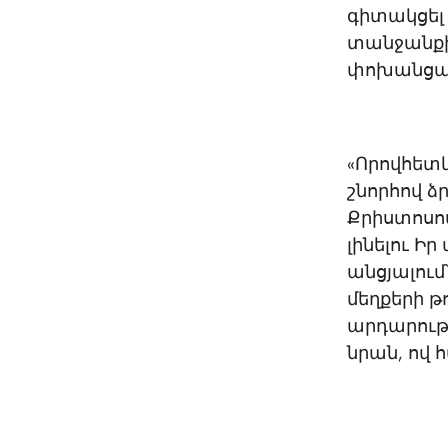
գիտակցել
տանջանքի
փոխանցած
«Որովհետև
շնորհով ձ
Քրիստոսո
լինելու Ի
անցյալու
մեղքերի թ
արդարությ
նրան, ով 