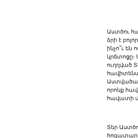
Աստծու հա
ձրի է բոլ
ինչո՞ւ են
կրճտոցը։ Ա
ուղղված Տ
հավիտենա
Աստվածաշն
որոնք հավ
հավատի մի
Տեր Աստծո
հոգատարո