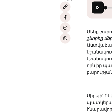
Մենք շարո
շնորհը մեր
Աստվածաշն
նշանակում
նշանակում
որն իր պա
բարությա
Սիրելի՛ Ը
պատկերացն
հնարավորո