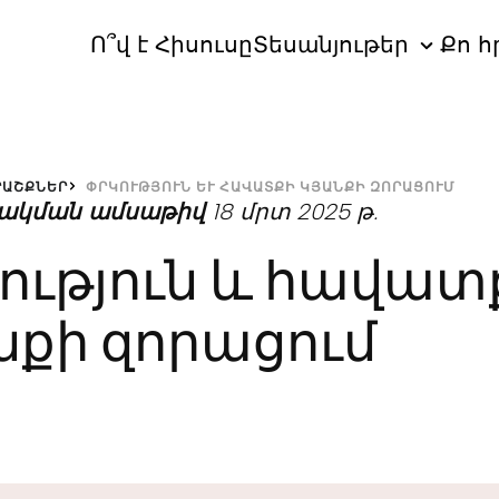
Ո՞վ է Հիսուսը
Տեսանյութեր
Քո հ
ՐԱՇՔՆԵՐ
ՓՐԿՈՒԹՅՈՒՆ ԵՒ ՀԱՎԱՏՔԻ ԿՅԱՆՔԻ ԶՈՐԱՑՈՒՄ
ակման ամսաթիվ
18 մրտ 2025 թ.
ություն և հավատ
նքի զորացում