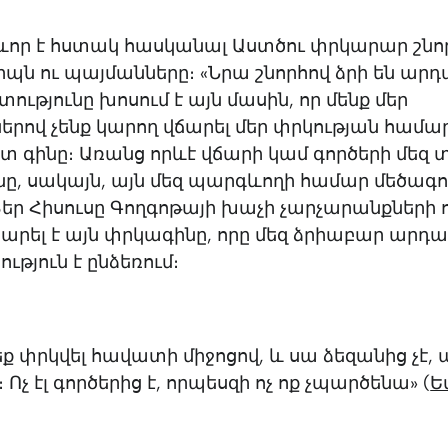
որ է հստակ հասկանալ Աստծու փրկարար շնոր
երպն ու պայմանները։ «Նրա շնորհով ձրի են ար
ւթյունը խոսում է այն մասին, որ մենք մեր
րով չենք կարող վճարել մեր փրկության համա
 գինը։ Առանց որևէ վճարի կամ գործերի մեզ 
նը, սակայն, այն մեզ պարգևողի համար մեծագու
Տեր Հիսուսը Գողգոթայի խաչի չարչարանքների 
ճարել է այն փրկագինը, որը մեզ ձրիաբար արդ
ւթյուն է ընձեռում։
եք փրկվել հավատի միջոցով, և սա ձեզանից չէ, 
Ոչ էլ գործերից է, որպեսզի ոչ ոք չպարծենա» (
Ե