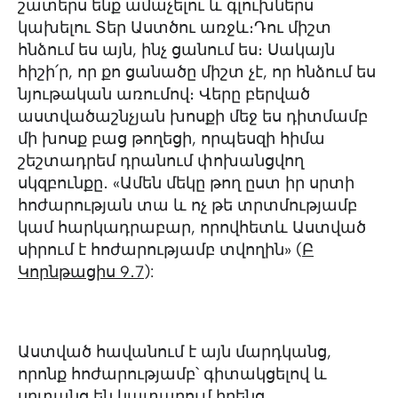
շատերս ենք ամաչելու և գլուխներս
կախելու Տեր Աստծու առջև։Դու միշտ
հնձում ես այն, ինչ ցանում ես։ Սակայն
հիշի՛ր, որ քո ցանածը միշտ չէ, որ հնձում ես
նյութական առումով։ Վերը բերված
աստվածաշնչյան խոսքի մեջ ես դիտմամբ
մի խոսք բաց թողեցի, որպեսզի հիմա
շեշտադրեմ դրանում փոխանցվող
սկզբունքը․ «Ամեն մեկը թող ըստ իր սրտի
հոժարության տա և ոչ թե տրտմությամբ
կամ հարկադրաբար, որովհետև Աստված
սիրում է հոժարությամբ տվողին» (
Բ
Կորնթացիս 9․7
):
Աստված հավանում է այն մարդկանց,
որոնք հոժարությամբ՝ գիտակցելով և
սրտանց են կատարում իրենց