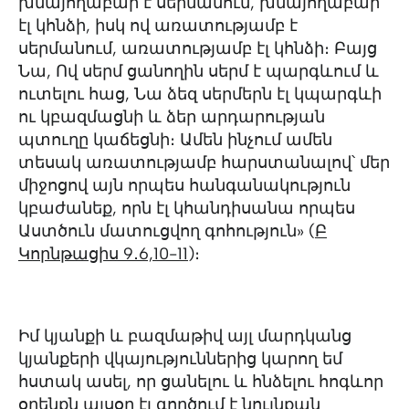
խնայողաբար է սերմանում, խնայողաբար
էլ կհնձի, իսկ ով առատությամբ է
սերմանում, առատությամբ էլ կհնձի։ Բայց
Նա, Ով սերմ ցանողին սերմ է պարգևում և
ուտելու հաց, Նա ձեզ սերմերն էլ կպարգևի
ու կբազմացնի և ձեր արդարության
պտուղը կաճեցնի։ Ամեն ինչում ամեն
տեսակ առատությամբ հարստանալով՝ մեր
միջոցով այն որպես հանգանակություն
կբաժանեք, որն էլ կհանդիսանա որպես
Աստծուն մատուցվող գոհություն» ‭‭(
Բ
Կորնթացիս‬ ‭9․
6,10-11
)։
Իմ կյանքի և բազմաթիվ այլ մարդկանց
կյանքերի վկայություններից կարող եմ
հստակ ասել, որ ցանելու և հնձելու հոգևոր
օրենքն այսօր էլ գործում է նույնքան