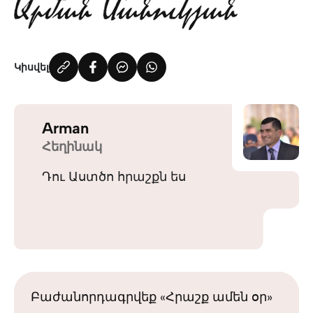
Կիսվել
Arman
Հեղինակ
Դու Աստծո հրաշքն ես
Բաժանորդագրվեք «Հրաշք ամեն օր»