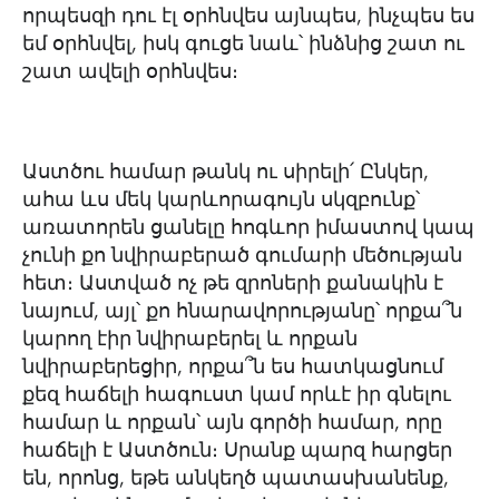
որպեսզի դու էլ օրհնվես այնպես, ինչպես ես
եմ օրհնվել, իսկ գուցե նաև՝ ինձնից շատ ու
շատ ավելի օրհնվես։
Աստծու համար թանկ ու սիրելի՛ Ընկեր,
ահա ևս մեկ կարևորագույն սկզբունք՝
առատորեն ցանելը հոգևոր իմաստով կապ
չունի քո նվիրաբերած գումարի մեծության
հետ։ Աստված ոչ թե զրոների քանակին է
նայում, այլ՝ քո հնարավորությանը՝ որքա՞ն
կարող էիր նվիրաբերել և որքան
նվիրաբերեցիր, որքա՞ն ես հատկացնում
քեզ հաճելի հագուստ կամ որևէ իր գնելու
համար և որքան՝ այն գործի համար, որը
հաճելի է Աստծուն։ Սրանք պարզ հարցեր
են, որոնց, եթե անկեղծ պատասխանենք,