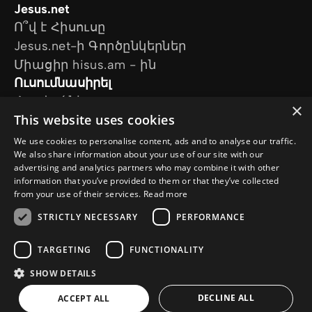
Jesus.net
Ո՞վ է Հիսուսը
Jesus.net-ի Գործընկերներ
Միացիր hisus.am - ին
Ուսումնասիրել
Հոդվածներ
×
This website uses cookies
Տեսանյութեր
Մեր նախագծերը
We use cookies to personalise content, ads and to analyse our traffic.
Ես հարց ունեմ
We also share information about your use of our site with our
advertising and analytics partners who may combine it with other
Հետևեք մեզ
information that you’ve provided to them or that they’ve collected
from your use of their services.
Read more
STRICTLY NECESSARY
PERFORMANCE
TARGETING
FUNCTIONALITY
SHOW DETAILS
© Copyright 2026 Hisus.am
Գաղտնիության քաղաքականություն
DECLINE ALL
ACCEPT ALL
Քուքիների քաղաքականություն
a
WebNL
site