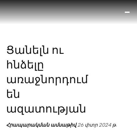
Ո՞
Հիս
Տես
Ք
Ցանելն ու
հրա
ամ
հնձելը
օ
Կա
առաջնորդում
մե
հե
են
ազատության
Հրապարակման ամսաթիվ
26 փտր 2024 թ.