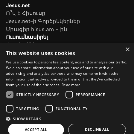
Jesus.net
Ո՞վ է Հիսուսը
Jesus.net-ի Գործընկերներ
Միացիր hisus.am - ին
Ուսումնասիրել
Հոդվածներ
×
This website uses cookies
Տեսանյութեր
Մեր նախագծերը
We use cookies to personalise content, ads and to analyse our traffic.
Ես հարց ունեմ
We also share information about your use of our site with our
advertising and analytics partners who may combine it with other
Հետևեք մեզ
information that you’ve provided to them or that they’ve collected
from your use of their services.
Read more
STRICTLY NECESSARY
PERFORMANCE
TARGETING
FUNCTIONALITY
SHOW DETAILS
© Copyright 2026 Hisus.am
Գաղտնիության քաղաքականություն
DECLINE ALL
ACCEPT ALL
Քուքիների քաղաքականություն
a
WebNL
site