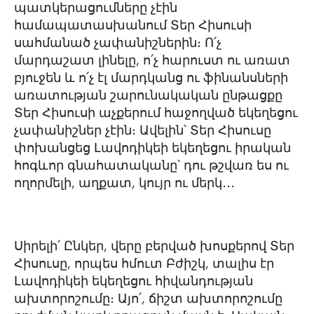
պատկերացումները չէին
համապատասխանում Տեր Հիսուսի
սահմանած չափանիշներին։ Ո՛չ
մարդաշատ լինելը, ո՛չ հարուստ ու առատ
բյուջեն և ո՛չ էլ մարդկանց ու ֆինանսների
առատության շարունակական ընթացքը
Տեր Հիսուսի աչքերում հաջողված եկեղեցու
չափանիշներ չէին։ Ավելին՝ Տեր Հիսուսը
փոխանցեց Լավոդիկեի եկեղեցու իրական
հոգևոր գնահատականը՝ դու թշվառ ես ու
ողորմելի, աղքատ, կույր ու մերկ․․․
Սիրելի՛ Ընկեր, վերը բերված խոսքերով Տեր
Հիսուսը, որպես հմուտ Բժիշկ, տալիս էր
Լավոդիկեի եկեղեցու հիվանդության
ախտորոշումը։ Այո՛, ճիշտ ախտորոշումը