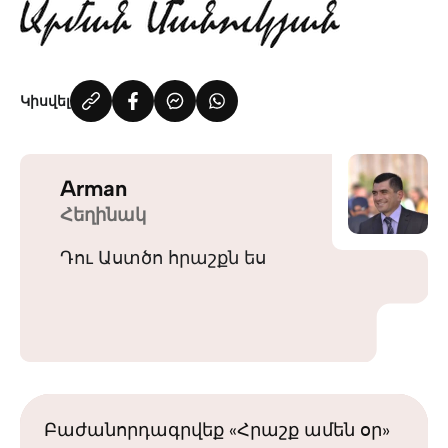
Կիսվել
Arman
Հեղինակ
Դու Աստծո հրաշքն ես
Բաժանորդագրվեք «Հրաշք ամեն օր»