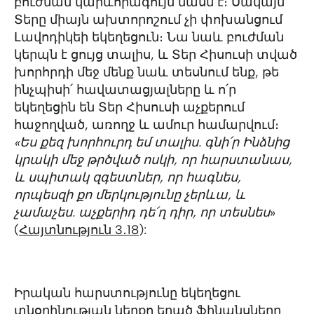
բուժման կարևորագույն մասն է։ Սակայն
Տերը միայն ախտորոշում չի փոխանցում
Լավոդիկեի եկեղեցուն։ Նա նաև բուժման
կերպն է ցույց տալիս, և Տեր Հիսուսի տված
խորհրդի մեջ մենք նաև տեսնում ենք, թե
ինչպիսի՛ հավատացյալները և ո՛ր
եկեղեցին են Տեր Հիսուսի աչքերում
հաջողված, առողջ և ամուր համարվում։
«
Ես քեզ խորհուրդ եմ տալիս. գնի՛ր Ինձնից
կրակի մեջ թրծված ոսկի, որ հարստանաս,
և սպիտակ զգեստներ, որ հագնես,
որպեսզի քո մերկությունը չերևա, և
չամաչես. աչքերիդ դե՛ղ դիր, որ տեսնես
»
(
Հայտնություն 3․18
):
Իրական հարստությունը եկեղեցու
տնօրինության ներքո եղած ֆինանսները