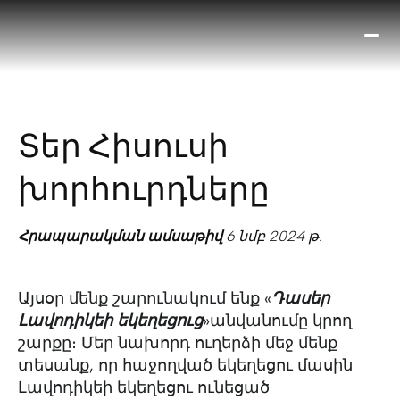
Ո՞
Հիս
Տես
Ք
Տեր Հիսուսի
հրա
ամ
խորհուրդները
օ
Կա
մե
Հրապարակման ամսաթիվ
6 նմբ 2024 թ.
հե
Այսօր մենք շարունակում ենք «
Դասեր
Լավոդիկեի եկեղեցուց
»
անվանումը կրող
շարքը։ Մեր նախորդ ուղերձի մեջ մենք
տեսանք, որ հաջողված եկեղեցու մասին
Լավոդիկեի եկեղեցու ունեցած