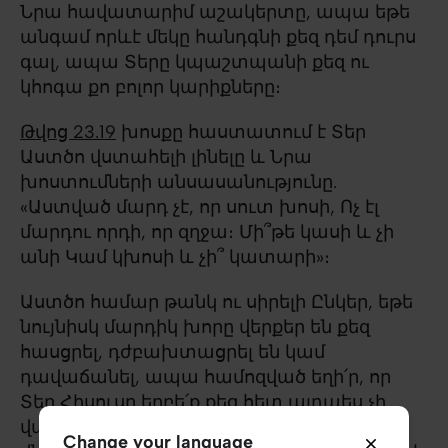
Նրա հավատարիմ աշակերտը, ապա եթե
անգամ որևէ մեկը հանդգնի քեզ դեմ դուրս
գալ, ապա Տերը կպաշտպանի քեզ ու
կհոգա քո բոլոր կարիքները։
Թվոց 23.19
խոսքը հաստատում է Տեր
Աստծո վստահելի լինելը և Նրա
խոստումների անսասանությունը.
«Աստված մարդ չէ, որ սուտ խոսի, Ոչ էլ
մարդու որդի, որ զղջա։ Մի՞թե կասի և չի
անի Կամ կխոսի և չի՞ կատարի»։
Աստծո համար թանկ ու սիրելի Ընկեր, եթե
նույնիսկ մարդիկ խորը վերքեր են քեզ
հասցրել, դժբախտացրել են կամ
դավաճանել, ապա համոզված եղի՛ր, որ
Տեր Հիսուսը երբե՛ք քեզ հետ այդպես չի
վարվի։ Նա երբե՛ք քեզ չի ցավեցնի ու չի
Change your language