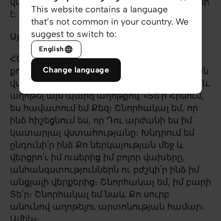
վնասի։ Նրա կամքը քեզ համար միշտ բարի
This website contains a language
է։
that’s not common in your country. We
suggest to switch to:
Այո՛, Նա արժանի է վստահության։
English
Հենց հիմա ես առաջարկում եմ քեզ բացել
Change language
քո սիրտն Աստծո առջև, ամբողջովին Նրան
վստահել քո կյանքի յուրաքանչյուր ոլորտ և
աղոթել այս պարզ աղոթքով. «Տե՛ր Հիսուս,
ես հավատում եմ Քեզ։ Շնորհակալ եմ, որ
ինձ հիշեցնում ես, որ Դու արժանի ես իմ
կատարյալ վստահությանը։ Խնդրում եմ
ընդունի՛ր ինձ Քո ներկայության մեջ և
վերցրո՛ւ իմ ուսերից իմ բոլոր վախերը,
անհանգստություններն ու բժշկի՛ր ինձ իմ
անցյալի վերքերից։ Շնորհակալ եմ, իմ բարի
Տե՛ր։ Շնորհակալ եմ նաև Քո սուրբ
անունով աղոթելու արտոնության համար։
Ամեն»։