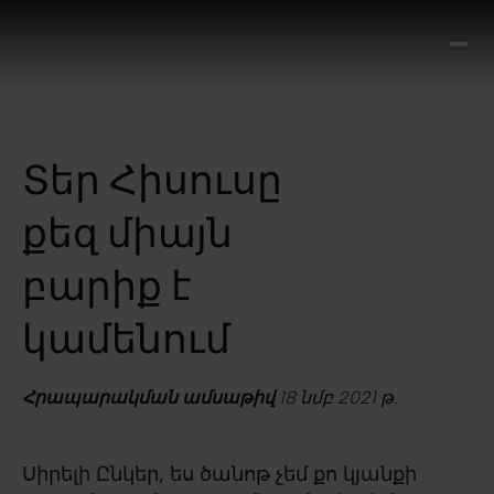
Ո՞
Հիս
Տես
Ք
Տեր Հիսուսը
հրա
ամ
քեզ միայն
օ
Կա
բարիք է
մե
հե
կամենում
Հրապարակման ամսաթիվ
18 նմբ 2021 թ.
Սիրելի Ընկեր, ես ծանոթ չեմ քո կյանքի