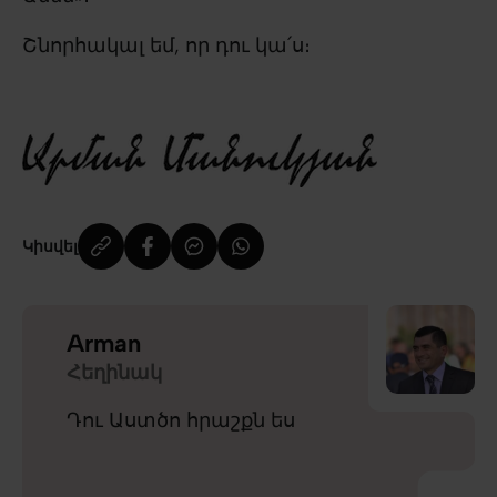
Շնորհակալ եմ, որ դու կա՛ս։
Կիսվել
Arman
Հեղինակ
Դու Աստծո հրաշքն ես