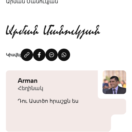
Արման Մանուկյան
Կիսվել
Arman
Հեղինակ
Դու Աստծո հրաշքն ես