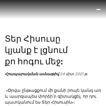
Ո՞
Հիս
Տես
Ք
Տեր Հիսուսը
հրա
ամ
կյանք է լցնում
օ
Կա
քո հոգու մեջ:
մե
հե
Հրապարակման ամսաթիվ
24 մրտ 2021 թ.
«Օրվա ընթացքում մի քանի րոպե կանգ առ
և պարզապես փորձի՛ր գիտակցել, որ դու
պատկանում ես Տեր Հիսուսին»։