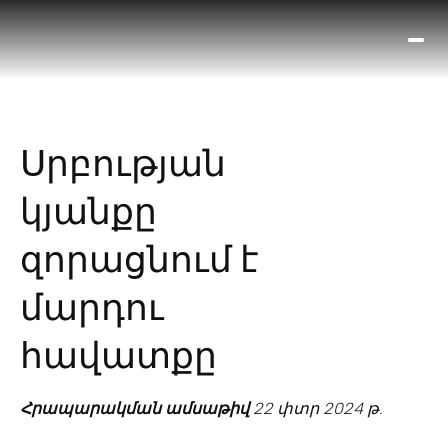
Ո՞
Հիս
Տես
Ք
Սրբության
հրա
ամ
կյանքը
օ
Կա
զորացնում է
մե
հե
մարդու
հավատքը
Հրապարակման ամսաթիվ
22 փտր 2024 թ.