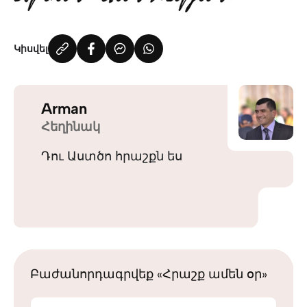
Կիսվել
Arman
Հեղինակ
Դու Աստծո հրաշքն ես
Բաժանորդագրվեք «Հրաշք ամեն օր»