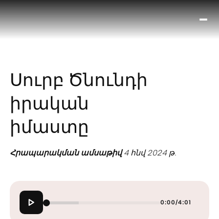
Ո՞
Հիս
Տես
Ք
Սուրբ Ծնունդի
հրա
ամ
իրական
օ
Կա
իմաստը
մե
հե
Հրապարակման ամսաթիվ
4 հնվ 2024 թ.
0:00
/
4:01