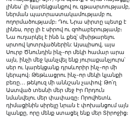
լինես՝ լի կարեկցանքով ու գթասրտությամբ,
ներման պատրաստակամությամբ ու
ողորմածությամբ։ Դու Նրա սիրտը պետք է
լինես, որը լի է սիրով ու զոհաբերությամբ։
Նա ուղարկել է ինձ և քեզ՝ մխիթարելու
սրտով կոտրվածներին: Այսպիսով, այս
Սուրբ Ծնունդին ինչ-որ մեկի համար արա
այն, ինչի մեջ կանչվել ենք յուրաքանչյուրս՝
սեր ու կարեկցանք դրսևորիր ինչ-որ մի
կերպով։ Թեթևացրու ինչ-որ մեկի կյանքի
բեռը․․․ թեկուզ մի աննշան չափով: Թո՛ղ
Աստված տեսնի մեր մեջ Իր Որդուն
նմանվելու մեր փափագը։ Որովհետև
դիմացինին սիրելը նրան է փոխանցում այն
կյանքը, որը մենք ստացել ենք մեր Տիրոջից։