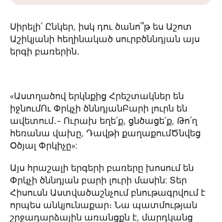
Սիրելի՛ Ընկեր, իսկ դու ծանո՞թ ես Աշոտ
Աշիկյանի հեղինակած սուրբծննդյան այս
երգի բառերին․
«Աստղածով երկնքից Հրեշտակներ են
իջնումՈւ Փրկչի ծննդյանԲարի լուրն են
ավետում․- Ուրախ եղե՛ք, ցնծացե՛ք, Թո՛ղ
հեռանա վախը, Դավթի քաղաքումԾնվեց
Օծյալ Փրկիչը»:
Այս հրաշալի երգերի բառերը խոսում են
Փրկչի ծննդյան բարի լուրի մասին: Տեր
Հիսուսն Աստվածաշնչում բնութագրվում է
որպես անկյունաքար։ Նա պատմության
շրջադարձային առանցքն է, մարդկանց