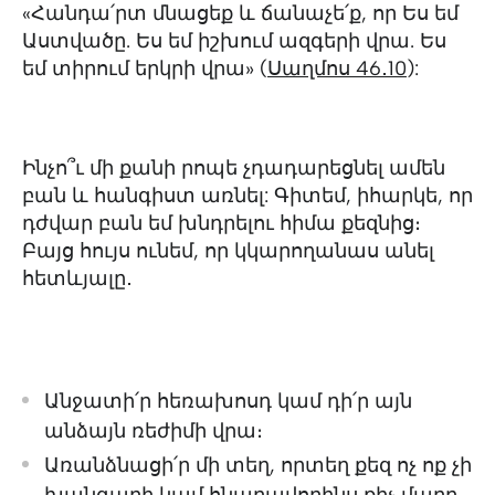
«Հանդա՛րտ մնացեք և ճանաչե՛ք, որ Ես եմ
Աստվածը. Ես եմ իշխում ազգերի վրա. Ես
եմ տիրում երկրի վրա» (
Սաղմոս 46․10
):
Ինչո՞ւ մի քանի րոպե չդադարեցնել ամեն
բան և հանգիստ առնել: Գիտեմ, իհարկե, որ
դժվար բան եմ խնդրելու հիմա քեզնից։
Բայց հույս ունեմ, որ կկարողանաս անել
հետևյալը․
Անջատի՛ր հեռախոսդ կամ դի՛ր այն
անձայն ռեժիմի վրա։
Առանձնացի՛ր մի տեղ, որտեղ քեզ ոչ ոք չի