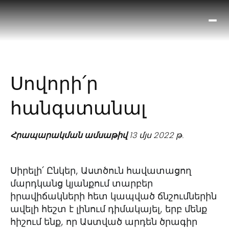
Ո՞
Հիս
Տես
Ք
Սովորի՛ր
հրա
ամ
հանգստանալ
օ
Կա
մե
Հրապարակման ամսաթիվ
13 մյս 2022 թ.
հե
Սիրելի՛ Ընկեր, Աստծուն հավատացող
մարդկանց կյանքում տարբեր
իրավիճակների հետ կապված ճնշումներին
ավելի հեշտ է լինում դիմակայել, երբ մենք
հիշում ենք, որ Աստված արդեն ծրագիր