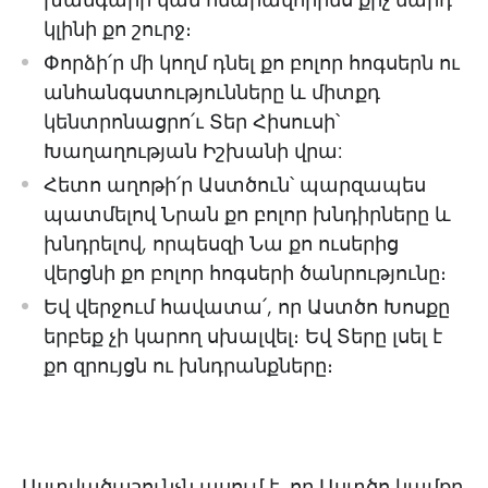
խանգարի կամ հնարավորինս քիչ մարդ
կլինի քո շուրջ։
Փորձի՛ր մի կողմ դնել քո բոլոր հոգսերն ու
անհանգստությունները և միտքդ
կենտրոնացրո՛ւ Տեր Հիսուսի՝
Խաղաղության Իշխանի վրա:
Հետո աղոթի՛ր Աստծուն՝ պարզապես
պատմելով Նրան քո բոլոր խնդիրները և
խնդրելով, որպեսզի Նա քո ուսերից
վերցնի քո բոլոր հոգսերի ծանրությունը։
Եվ վերջում հավատա՛, որ Աստծո Խոսքը
երբեք չի կարող սխալվել։ Եվ Տերը լսել է
քո զրույցն ու խնդրանքները։
Աստվածաշունչն ասում է, որ Աստծո կամքը