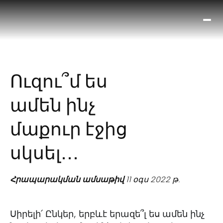
Ո՞
Հիս
Տես
Ք
Ուզու՞մ ես
հրա
ամ
ամեն ինչ
օ
Կա
մաքուր էջից
մե
հե
սկսել․․․
Հրապարակման ամսաթիվ
11 օգս 2022 թ.
Սիրելի՛ Ընկեր, երբևէ երազե՞լ ես ամեն ինչ