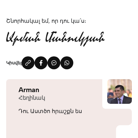
Շնորհակալ եմ, որ դու կա՛ս։
Կիսվել
Arman
Հեղինակ
Դու Աստծո հրաշքն ես