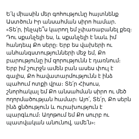
Ե՛կ միասին մեր գոհությունը հայտնենք
Աստծուն Իր անսահման սիրո համար․
«Տե՛ր, ինչպե՞ս կարող եմ չփառաբանել քեզ։
Դու սքանչելի ես, և սքանչելի է նաև իմ
հանդեպ Քո սերը։ Երբ ես վախերի ու
անհանգստությունների մեջ եմ, Քո
բարությունը իմ զորությունն է դառնում։
Երբ իմ շուրջն ամեն բան ասես փուլ է
գալիս, Քո հավատարմությունն է ինձ
պահում ոտքի վրա։ Տե՛ր Հիսուս,
շնորհակալ եմ Քո անսահման սիրո ու մեծ
ողորմածության համար։ Այո՛, Տե՛ր, Քո սերն
ինձ ցնծություն և ուրախություն է
պարգևում։ Աղոթում եմ Քո սուրբ ու
պատվական անունով, ամե՛ն»։