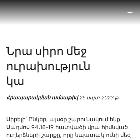
Ո՞
Հիս
Տես
Ք
Նրա սիրո մեջ
հրա
ամ
ուրախություն
օ
Կա
կա
մե
հե
Հրապարակման ամսաթիվ
25 սպտ 2023 թ.
Սիրելի՛ Ընկեր, այսօր շարունակում ենք
Սաղմոս 94․18-19 հատվածի վրա հիմնված
ուղերձների շարքը, որը նպատակ ունի մեզ