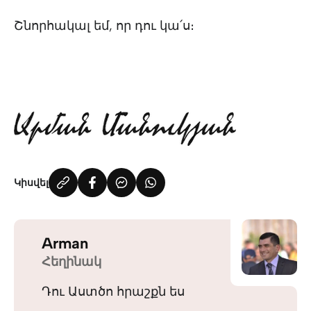
Շնորհակալ եմ, որ դու կա՛ս։
Կիսվել
Arman
Հեղինակ
Դու Աստծո հրաշքն ես