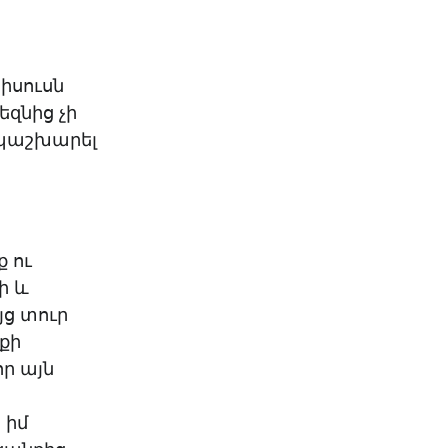
իսուսն
եզնից չի
ապաշխարել
ք ու
ի և
յց տուր
սքի
որ այն
 իմ