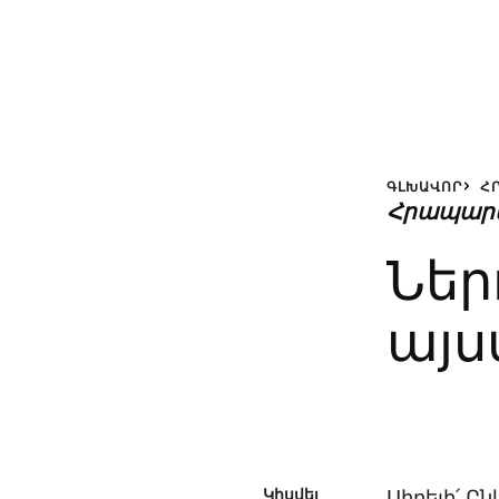
ԳԼԽԱՎՈՐ
Հ
Հրապար
Ներ
այս
Կիսվել
Սիրելի՛ Ը