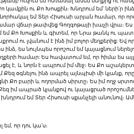
ւթյամբ ուզում եմ հեռանալ ամեն մեղքից ու հան
Քո կամքին ու Քո Խոսքին։ Խնդրում եմ՝ ների՛ր ինձ
Շնորհակալ եմ Տեր Հիսուսի արյան համար, որ որ
համար վճար թափվեց Գողգոթայի խաչի վրա։ Ես
 եմ Քո Խոսքին և գիտեմ, որ Նրա թանկ ու պա
քրում ու լվանում է ինձ իմ բոլոր մեղքերից: Եվ 
ես ինձ, ես նույնպես որոշում եմ կայացնում ներել
ղքերի համար: Ես հավատում եմ, որ հիմա ես այլ
ցել է, և նորն է ապրում իմ մեջ։ Ես Քո աշակերտ
մ Քեզ օգնելու ինձ ապրել այնպիսի մի կյանք, որ
ի Քո բարի և ողորմած սիրտը։ Ես իմ ողջ սրտով
Քեզ իմ ապրած կյանքով ու կայացրած որոշումն
 խնդրում եմ Տեր Հիսուսի սքանչելի անունով։ Ամ
եմ, որ դու կա՛ս։