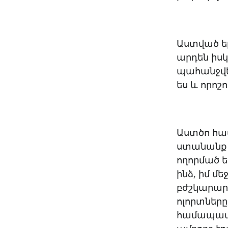
Աստված եր
արդեն իսկ
պահանջվե
ես և որոշ
Աստծո համ
ստանանք Տ
ողորմած եր
ինձ, իմ մ
բժշկարար 
ոլորտները
համապատա