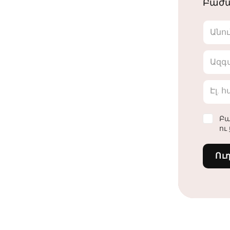
Բաժա
Անո
Ազգ
Էլ. 
Բա
ու
Ու