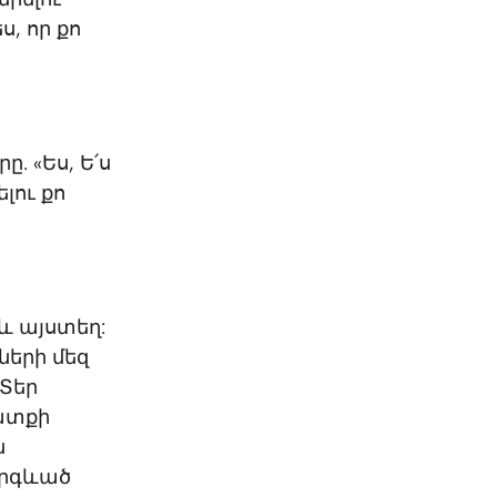
KO
Korean
ս, որ քո
MG
Malagas
MM
Burmes
NL
Dutch
NL
Flemish
NO
Norwegi
. «Ես, Ե՛ս
PT
Portugue
ելու քո
RO
Romania
RU
Russian
SV
Swedish
TA
Tamil
 և այստեղ:
TH
Thai
 ների մեզ
TL
Tagalog
 Տեր
TL
Taglish
ատքի
TR
Turkish
ն
UK
Ukrainian
արգևած
UR
Urdu