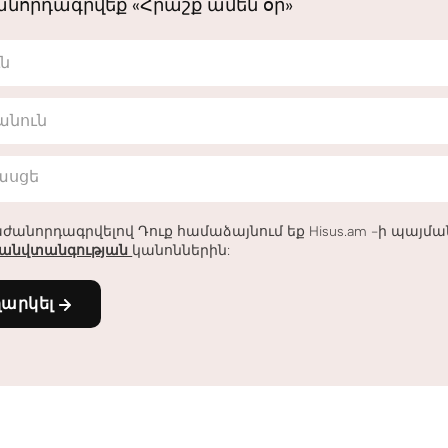
նորդագրվեք «Հրաշք ամեն օր»
ւն
անուն
հասցե
ժանորդագրվելով Դուք համաձայնում եք Hisus.am -ի պայմ
անվտանգության
կանոններին:
ղարկել