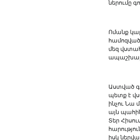
ներումը գո
Ոմանք կար
համոզված 
մեզ վստահ
ապաշխար
Աստված գի
պետք է վս
ինչու Նա 
այն պահի
Տեր Հիսու
հարությու
իսկ ներվա