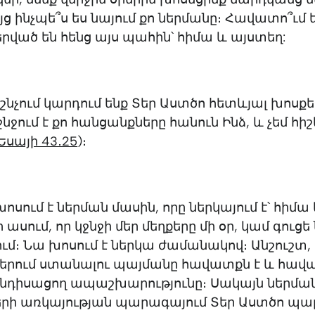
յց ինչպե՞ս ես նայում քո ներմանը։ Հավատո՞ւմ ե
երված են հենց այս պահին՝ հիմա և այստեղ:
չում կարդում ենք Տեր Աստծո հետևյալ խոսքերը
ջնջում է քո հանցանքները հանուն Ինձ, և չեմ հիշ
Եսայի 43․25
)։
սում է ներման մասին, որը ներկայում է՝ հիմա
ասում, որ կջնջի մեր մեղքերը մի օր, կամ գուցե
մ։ Նա խոսում է ներկա ժամանակով։ Անշուշտ,
ներում ստանալու պայմանը հավատքն է և հավ
նդիսացող ապաշխարությունը։ Սակայն ներմա
րի առկայության պարագայում Տեր Աստծո պ