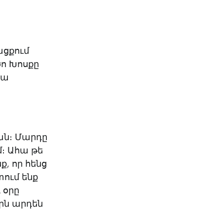
ացքում
ծո Խոսքը
րա
ան։ Մարդը
մ։ Ահա թե
ք, որ հենց
ում ենք
 օրը
երն արդեն