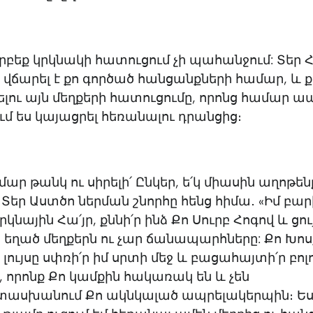
բեք կրկնակի հատուցում չի պահանջում: Տեր Հ
 վճարել է քո գործած հանցանքների համար, և ք
լու այն մեղքերի հատուցումը, որոնց համար 
ում ես կայացրել հեռանալու դրանցից։
ար թանկ ու սիրելի՛ Ընկեր, ե՛կ միասին աղոթեն
եր Աստծո ներման շնորհը հենց հիմա․ «Իմ բար
կնային Հա՛յր, քննի՛ր ինձ Քո Սուրբ Հոգով և ցու
եջ եղած մեղքերն ու չար ճանապարհները: Քո Խո
լույսը սփռի՛ր իմ սրտի մեջ և բացահայտի՛ր բոլ
, որոնք Քո կամքին հակառակ են և չեն
սխանում Քո ակնկալած ապրելակերպին։ Ես