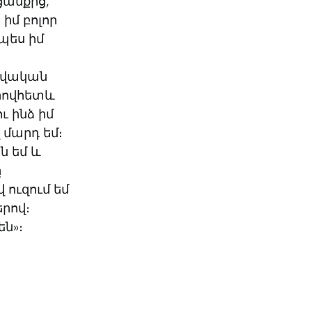
ցանքից,
 իմ բոլոր
պես իմ
տվական
որովհետև
ու ինձ իմ
 մարդ եմ։
ն եմ և
ը
 ուզում եմ
երով։
են»։