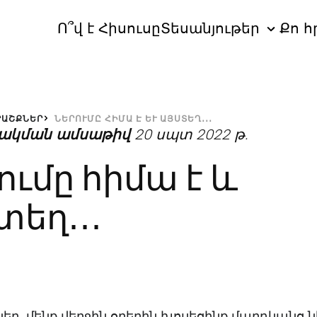
Ո՞վ է Հիսուսը
Տեսանյութեր
Քո հ
ՐԱՇՔՆԵՐ
ՆԵՐՈՒՄԸ ՀԻՄԱ Է ԵՒ ԱՅՍՏԵՂ․․․
ակման ամսաթիվ
20 սպտ 2022 թ.
ումը հիմա է և
տեղ․․․
նկեր, մենք վերջին օրերին խոսեցինք մարդկանց ն