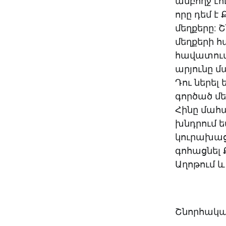
ամբողջ էո
որը դեմ է 
մեղքերը: 
մեղքերի 
հավատում
արյունը մա
Դու ներել 
գործած մե
Հինը մահա
խնդրում ե
կուրախացն
գոհացնել 
Աղոթում և
Շնորհակալ 