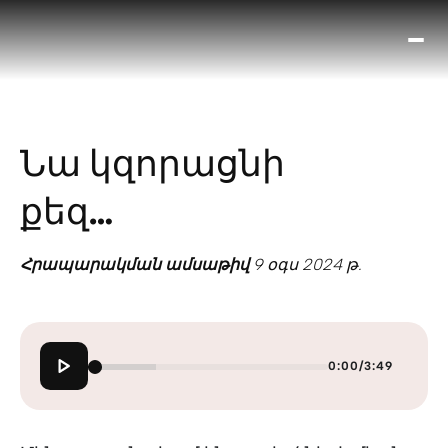
Ո՞
Հիս
Տես
Ք
Նա կզորացնի
հրա
ամ
քեզ…
օ
Կա
մե
Հրապարակման ամսաթիվ
9 օգս 2024 թ.
հե
0:00
/
3:49