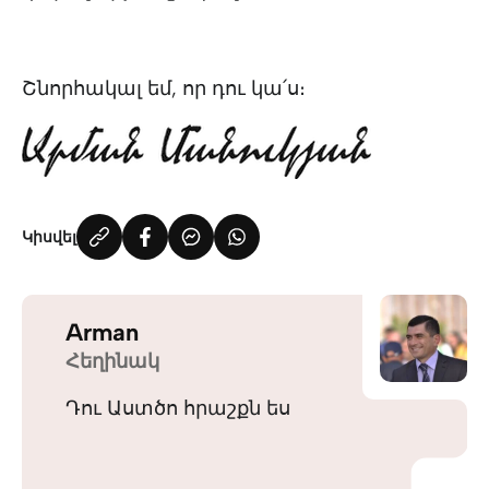
Շնորհակալ եմ, որ դու կա՛ս։
Կիսվել
Arman
Հեղինակ
Դու Աստծո հրաշքն ես