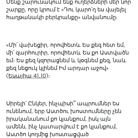
Մենք շարունակում ենք ուղերձների մեր նոր
շարքը, որը կրում է «Դու կարո՛ղ ես վայելել
հաղթանակի բերկրանքը» անվանումը։
«Մի՛ վախեցիր, որովհետև Ես քեզ հետ եմ,
մի՛ զարհուրիր, որովհետև Ես քո Աստվածն
եմ։ Ես քեզ կզորացնեմ և կօգնեմ քեզ, նաև
քեզ նեցուկ կլինեմ Իմ արդար աջով»
(‭‭
Եսայիա‬ ‭41․10‬
)։
Սիրելի՛ Ընկեր, ինչպիսի՞ ապրումներ ես
ունենում, երբ Աստծու խոստումները չեն
իրականանում քո կյանքում, իսկ այն
ամենն, ինչ կատարվում է քո կյանքում,
Աստծո կողմից խոստացված