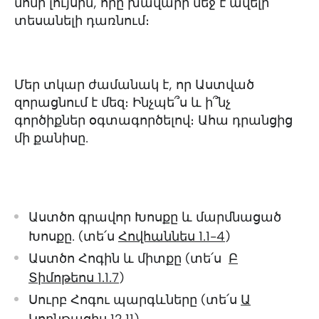
մոմի լույսին, որը խավարի մեջ է ավելի
տեսանելի դառնում։
Մեր տկար ժամանակ է, որ Աստված
զորացնում է մեզ։ Ինչպե՞ս և ի՞նչ
գործիքներ օգտագործելով։ Ահա դրանցից
մի քանիսը.
Աստծո գրավոր Խոսքը և մարմնացած
Խոսքը. (տե՛ս
Հովհաննես 1.1-4
)
Աստծո Հոգին և միտքը (տե՛ս
Բ
Տիմոթեոս 1.1.7
)
Սուրբ Հոգու պարգևները (տե՛ս
Ա