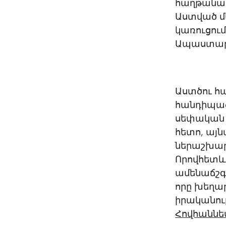
հաղթանակն
Աստված մե
կառուցում
Ապաստա
Աստծու հա
հանդիպած
սեփական ա
հետո, այն
ներաշխարհ
Որովհետև
ամենաճշգր
որը խեղաթ
իրականութ
Հովհաննես 