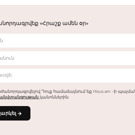
նորդագրվեք «Հրաշք ամեն օր»
ւն
անուն
հասցե
ժանորդագրվելով Դուք համաձայնում եք Hisus.am -ի պայմ
անվտանգության
կանոններին:
ղարկել