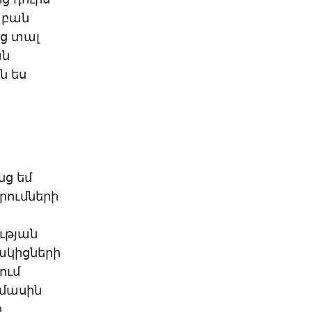
KO
Korean
ն բան
MG
Malagas
րց տալ
MM
Burmes
ան
NL
Dutch
ն ես
NL
Flemish
NO
Norwegi
PT
Portugue
RO
Romania
RU
Russian
SV
Swedish
նց եմ
TA
Tamil
րումների
TH
Thai
TL
Tagalog
ւթյան
TL
Taglish
կակիցների
TR
Turkish
ում
UK
Ukrainian
 մասին
UR
Urdu
ի