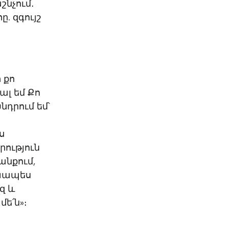
շնչում․
. զգույշ
 քո
ալ եմ Քո
նդրում եմ՝
ս
րություն
անքում,
ախապես
զ և
մե՛ն»։