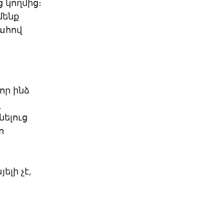
 կողմից։
մենք
պահով
որ ինձ
լ
ելուց
ո
լի չէ,