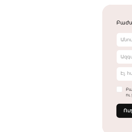
Բաժա
Անո
Ազգ
Էլ. 
Բա
ու
Ու