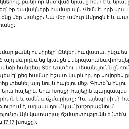
երով, քանի որ Աստված նրանց հետ է և նրանց
զ՝ Իր զավակների համար այն Վեմն է, որի վրա 
 ենք մեր կյանքը։ Նա մեր ամուր Ամրոցն է և ա
րանը։
մար թանկ ու սիրելի՛ Ընկեր, հավատա, ինչպես 
 այդ մարդկանց կյանքն է կերպարանափոխվե
նձի հանդեպ Տեր Աստծու տեսանկյունն ընդուն
պես էլ՝ քեզ համար է շատ կարևոր, որ սովորես ք
ը տեսնել այդ նույն հայելու մեջ։ Գիտե՞ս ինչու։
 Նրա հայելին, Նրա Խոսքի հայելին պարզապես
իտն է և ամենաճշմարիտը։ Դա այնպիսի մի հայե
յուրում է, աղավաղում կամ խոշորացնում
յունը։ Այն կատարյալ ճշմարտությունն է (տե՛ս
17․17
խոսքը)։