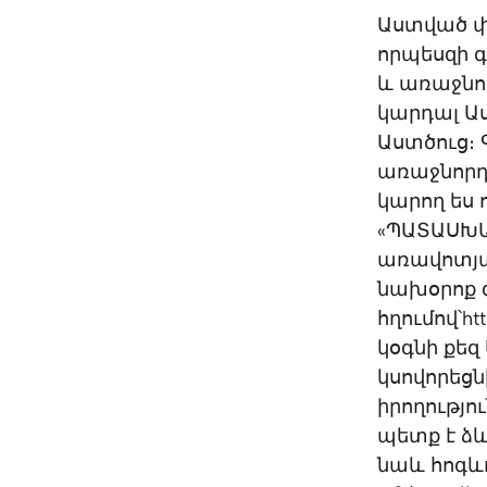
Աստված փա
որպեսզի գ
և առաջնոր
կարդալ Աս
Աստծուց։ 
առաջնորդն
կարող ես 
«ՊԱՏԱՍԽԱՆ
առավոտյա
նախօրոք գ
հղումով՝ht
կօգնի քեզ
կսովորեցն
իրողությո
պետք է ձև
նաև հոգևո