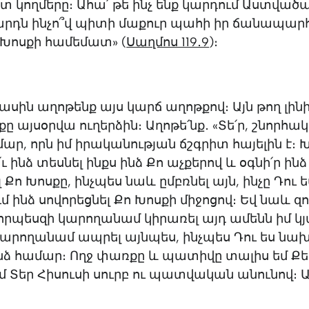
 կողմերը։ Ահա՛ թե ինչ ենք կարդում Աստվածա
րդն ինչո՞վ պիտի մաքուր պահի իր ճանապարհը
ո Խոսքի համեմատ» (
Սաղմոս‬ ‭119․9
‬)։
իասին աղոթենք այս կարճ աղոթքով։ Այն թող լինի
 այսօրվա ուղերձին։ Աղոթե՛նք․ «Տե՛ր, շնորհակ
ար, որն իմ իրականության ճշգրիտ հայելին է։ Խ
ւ ինձ տեսնել ինքս ինձ Քո աչքերով և օգնի՛ր ինձ
Քո Խոսքը, ինչպես նաև ըմբռնել այն, ինչը Դու ե
ինձ սովորեցնել Քո Խոսքի միջոցով։ Եվ նաև զո
 որպեսզի կարողանամ կիրառել այդ ամենն իմ կյ
կարողանամ ապրել այնպես, ինչպես Դու ես ն
նձ համար։ Ողջ փառքը և պատիվը տալիս եմ Քե
մ Տեր Հիսուսի սուրբ ու պատվական անունով։ Ա