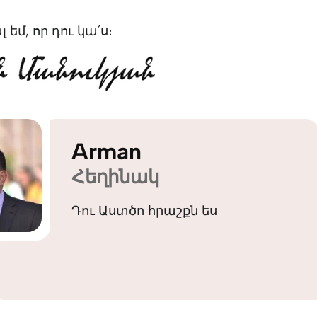
եմ, որ դու կա՛ս։
Arman
Հեղինակ
Դու Աստծո հրաշքն ես