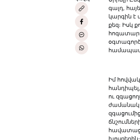
գալդ, հայե
կարգին է 
քեզ։ Իսկ 
հոգատարու
օգտագործո
համապատա
Իմ հովվա
հանդիպել,
ու զգացող
ժամանակ 
զգացումից
ճնշումներ
հավատացել
խոսքերին։