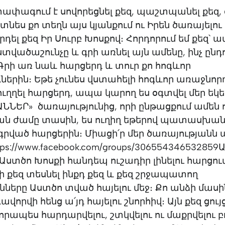
փագում է սովորեցնել քեզ, պաշտպանել քեզ, օ
տնես քո տեղն այս կյանքում ու Իրեն ծառայելու
դել քեզ Իր Սուրբ Խոսքով։ Հորդորում եմ քեզ՝ ա
տվածաշունչը և գրի առնել այն ամենը, ինչ ընդո
Գրի առ նաև հարցերդ և տուր քո հոգևոր
երին։ Եթե չունես վստահելի հոգևոր առաջնորդ
ուղղել հարցերդ, ապա կարող ես օգտվել մեր եկե
ՆԵՐ» ծառայությունից, որի ընթացքում ամեն ո
ն ժամը տասին, ես ուղիղ եթերով պատասխանո
րված հարցերին։ Միացի՛ր մեր ծառայությանն 
tps://www.facebook.com/groups/306554346532859
 Աստծո Խոսքի հանդեպ ուշադիր լինելու հարցու
ի քեզ տեսնել ինքդ քեզ և քեզ շրջապատող
ւնները Աստծո տված հայելու մեջ։ Քո անձի մաս
ավորվի հենց ա՛յդ հայելու շնորհիվ։ Այն քեզ ցու
րապես հարդարվելու, շտկվելու ու մաքրվելու բ