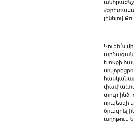
անհրաժեշտ
«Երիտասա
լինելով Ք
Կուզե՞ս մ
արձագանքը
Խոսքի համ
սովորեցրո՛
հասկանալ 
փափագում 
տուր ինձ,
որպեսզի 
ծրագրել ի
աղոթում ե