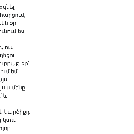
գնել,
 հարցում,
մեն օր
ւնում ես
, ում
ղեցու
ւրբաթ օր՝
ւմ եմ
այս
Այս ամենը
մ և
ին կարծիքդ
յց կտա
ոլոր