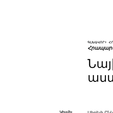
ԳԼԽԱՎՈՐ
Հ
Հրապար
Նայ
աստ
Կիսվել
Սիրելի Ըն