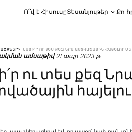
Ո՞վ է Հիսուսը
Տեսանյութեր
Քո հ
ՐԱՇՔՆԵՐ
ՆԱՅԻ՛Ր ՈՒ ՏԵՍ ՔԵԶ ՆՐԱ ԱՍՏՎԱԾԱՅԻՆ ՀԱՅԵԼՈՒ ՄԵ
ակման ամսաթիվ
21 ապր 2023 թ.
ի՛ր ու տես քեզ Նր
վածային հայելու
կեր, պատկերացնում եմ, որ այսօր՝ նախքան տնի