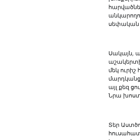
հարվածներ
անկարողու
սեփական 
Սակայն, 
աշակերտի 
մեկ ուրիշ 
մարդկանց 
այլ քեզ ց
Նրա խոստո
Տեր Աստծո
հուսահատ