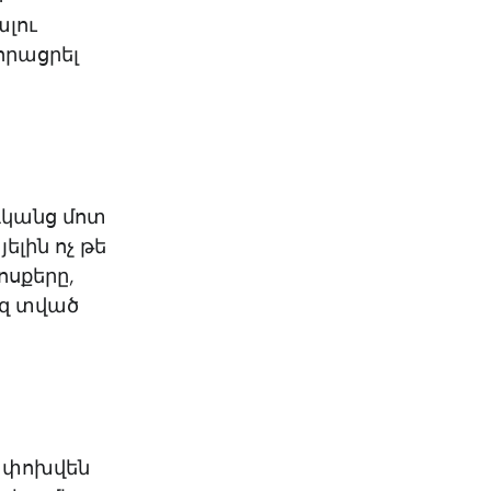
ալու
որացրել
դկանց մոտ
յելին ոչ թե
ոսքերը,
եզ տված
 փոխվեն