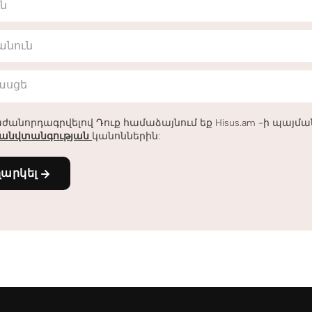
ւն
անուն
հասցե
ժանորդագրվելով Դուք համաձայնում եք Hisus.am -ի պայմ
անվտանգության
կանոններին:
ղարկել