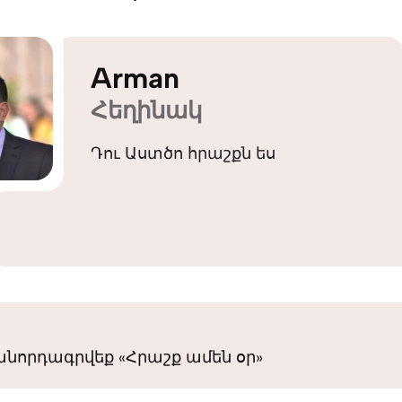
Arman
Հեղինակ
Դու Աստծո հրաշքն ես
նորդագրվեք «Հրաշք ամեն օր»