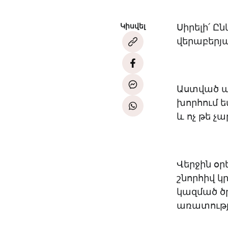
Կիսվել
Սիրելի՛ Ը
վերաբերյա
Աստված աս
խորհում ե
և ոչ թե չ
Վերջին օր
շնորհիվ կ
կազմած ծ
առատությ