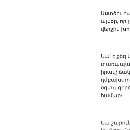
Աստծու հա
այսօր, որ
վերջին խո
Նա՛ է քեզ 
տառապանքի
իրավիճակ
դժբախտութ
օգտագործե
համար։
Նա շարուն