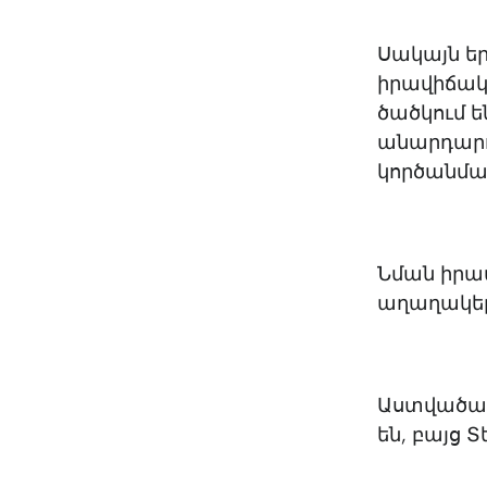
Սակայն եր
իրավիճակն
ծածկում ե
անարդարու
կործանման
Նման իրա
աղաղակել․
Աստվածաշո
են, բայց 