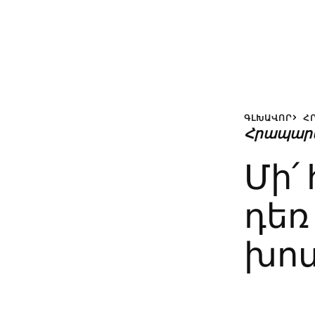
ԳԼԽԱՎՈՐ
Հ
Հրապար
Մի՛
դեռ
խո