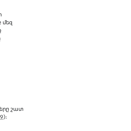
ի
բ մեզ
ք
ը
ները շատ
19
)։