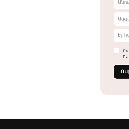
Անո
Ազգ
Էլ. 
Բա
ու
Ու