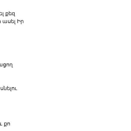
ել քեզ
 ասել Իր
վացող
սնելու
և քո