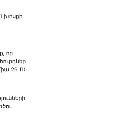
KO
Korean
MG
Malagas
11 խոսքի
MM
Burmes
NL
Dutch
NL
Flemish
NO
Norwegi
PT
Portugue
, որ
RO
Romania
րհուրդներ
RU
Russian
իա 29․11
)։
SV
Swedish
TA
Tamil
TH
Thai
յունների
TL
Tagalog
տծու
TL
Taglish
TR
Turkish
UK
Ukrainian
UR
Urdu