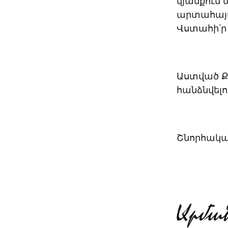
կյանքում ա
արտահայտո
Վստահի՛ր
Աստված Քե
հանձնվելու
Շնորհակալ 