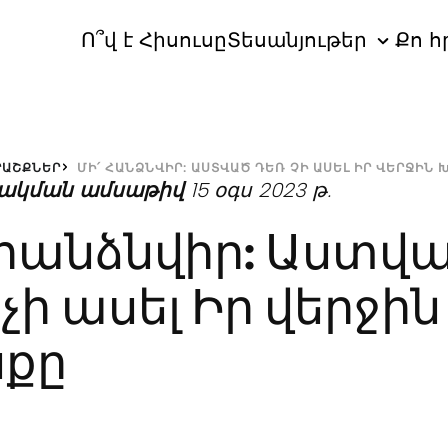
Ո՞վ է Հիսուսը
Տեսանյութեր
Քո հ
ՐԱՇՔՆԵՐ
ՄԻ՛ ՀԱՆՁՆՎԻՐ: ԱՍՏՎԱԾ ԴԵՌ ՉԻ ԱՍԵԼ ԻՐ ՎԵՐՋԻՆ 
ակման ամսաթիվ
15 օգս 2023 թ.
 հանձնվիր: Աստվ
 չի ասել Իր վերջին
սքը