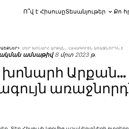
Ո՞վ է Հիսուսը
Տեսանյութեր
Քո հ
ՐԱՇՔՆԵՐ
ՄԵՐ ԽՈՆԱՐՀ ԱՐՔԱՆ… ԼԱՎԱԳՈՒՅՆ ԱՌԱՋՆՈՐԴՆ Է
ակման ամսաթիվ
8 մրտ 2023 թ.
 խոնարհ Արքան…
ագույն առաջնորդ
նկեր, Տեր Հիսուսի կողմից աշակերտների ոտքերը