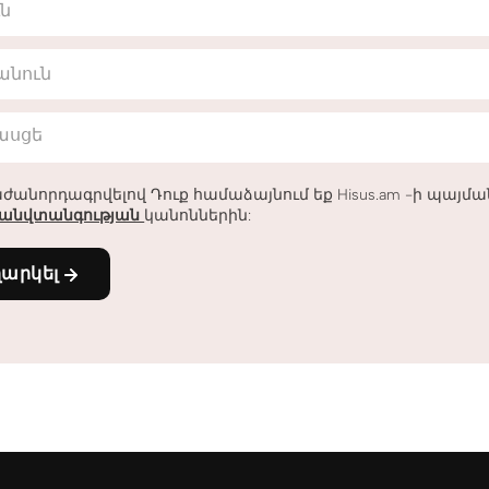
ւն
անուն
հասցե
ժանորդագրվելով Դուք համաձայնում եք Hisus.am -ի պայմ
անվտանգության
կանոններին:
ղարկել