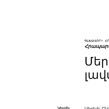
ԳԼԽԱՎՈՐ
Հ
Հրապար
Մեր
լավ
Կիսվել
Սիրելի՛ Ը