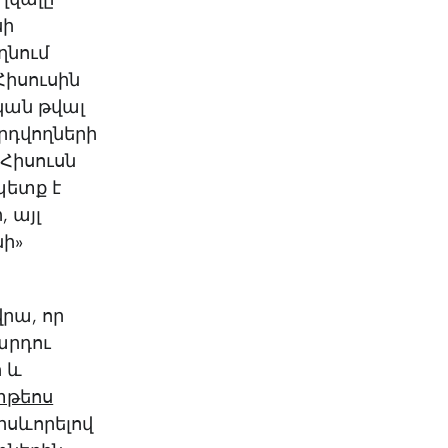
KO
Korean
սի
MG
Malagas
ղնում
MM
Burmes
Հիսուսին
NL
Dutch
կան թվալ
NL
Flemish
դվողների
NO
Norwegi
 Հիսուսն
PT
Portugue
 պետք է
RO
Romania
 այլ
RU
Russian
նի»
SV
Swedish
TA
Tamil
TH
Thai
րա, որ
TL
Tagalog
Մարդու
TL
Taglish
ի և
TR
Turkish
թեոս‬
UK
Ukrainian
րսևորելով
UR
Urdu