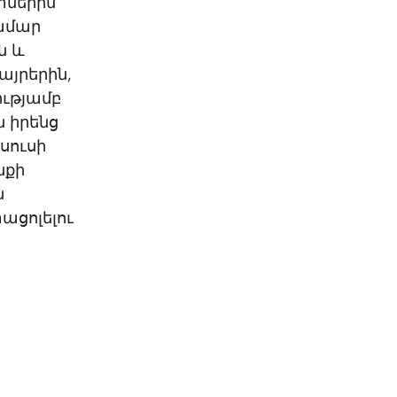
տներին
համար
ն և
այրերին,
ությամբ
ն իրենց
սուսի
նքի
ն
ացոլելու