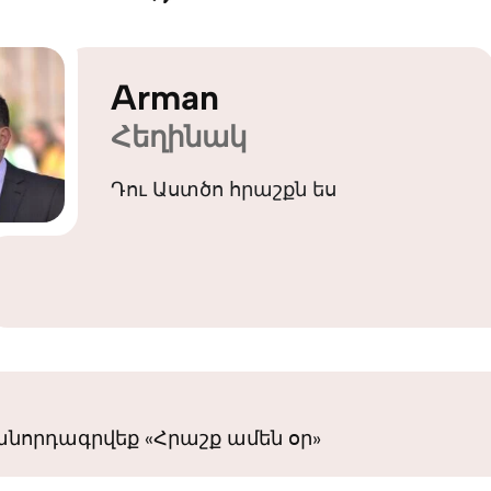
Arman
Հեղինակ
Դու Աստծո հրաշքն ես
նորդագրվեք «Հրաշք ամեն օր»