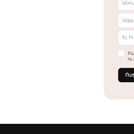
Անո
Ազգ
Էլ. 
Բա
ու
Ու