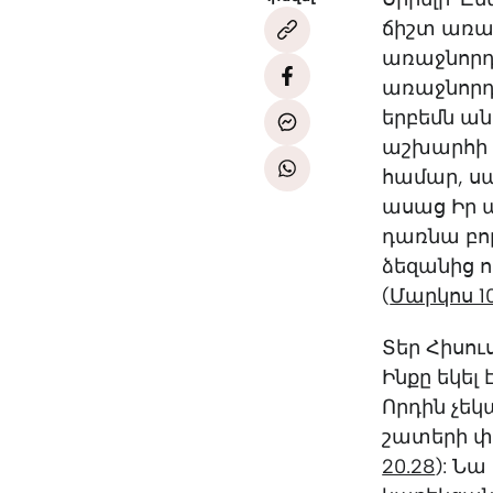
ճիշտ առաջ
առաջնորդո
առաջնորդո
երբեմն ա
աշխարհի 
համար, սա
ասաց Իր ա
դառնա բոլ
ձեզանից ով
(
Մարկոս 10
Տեր Հիսու
Ինքը եկել 
Որդին չեկ
շատերի փ
‭20.28
):‬
Նա 