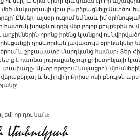
ք ու սեր, և Նրա սրտի փափագն էր Իր աշակեր
ի մեծ մակարդակի վրա բարձրացնելը:Աստծու 
րելի՛ Ընկեր, այսօր ուզում եմ նաև իմ օրհնությա
հատուկ խոսքն ուղղել մեր բոլոր քույրերին ու մ
 աղջիկներին որոնք իրենց կյանքով ու նվիրված
արեկցանքի դրսևորման լավագույն օրինակներ ե
երում և շրջապատի մարդկանց համար։ Տեր Հի
ետք է դառնա յուրաքանչյուր քրիստոնյայի կյա
ւ փափագը։ Այսօր որոշում կայացրո՛ւ մյուսների
 վերաբերյալ և նվիրվի՛ր Քրիստոսի բնույթն արտ
յանը:
եմ, որ դու կա՛ս։