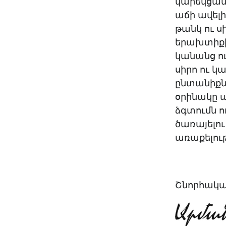
կարեկցան
աճի ավել
թանկ ու սի
երախտիքի 
կանանց ու
սիրո ու կ
ընտանիքն
օրինակը պ
ձգտումն ո
ծառայելու
առաքելութ
Շնորհակալ 