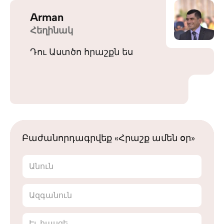
Arman
Հեղինակ
Դու Աստծո հրաշքն ես
Բաժանորդագրվեք «Հրաշք ամեն օր»
Անուն
Ազգանուն
Էլ. հասցե