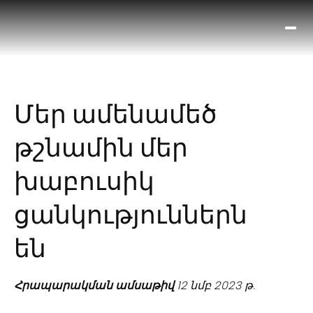
Ո՞
Հիս
Տես
Ք
Մեր ամենամեծ
հրա
ամ
թշնամին մեր
օ
Կա
խաբուսիկ
մե
հե
ցանկություններն
են
Հրապարակման ամսաթիվ
12 նմբ 2023 թ.