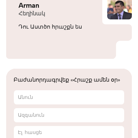
Arman
Հեղինակ
Դու Աստծո հրաշքն ես
Բաժանորդագրվեք «Հրաշք ամեն օր»
Անուն
Ազգանուն
Էլ. հասցե