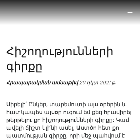
Ո՞
Հիս
Տես
Ք
Հիշողությունների
հրա
ամ
գիրքը
օ
Կա
մե
Հրապարակման ամսաթիվ
29 դկտ 2021 թ.
հե
Սիրելի՛ Ընկեր, տարեմուտի այս օրերին և
հատկապես այսօր ուզում եմ քեզ հրավիրել
թերթելու քո հիշողությունների գիրքը։ Կամ
ավելի ճիշտ կլինի ասել, Աստծո հետ քո
պատմության գիրքը, որի մեջ պահվում է