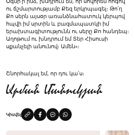
Օգնի՛ր ինձ, խնդրում եմ, որ սովորեմ հոգով
ու ճշմարտությամբ Քեզ երկրպագել։ Թո՛ղ
Քո սերն այսօր առանձնահատուկ կերպով
հպվի իմ սրտին և բազմապատկի իմ
երախտագիտությունն ու սերը Քո հանդեպ։
Աղոթում ու խնդրում եմ Տեր Հիսուսի
սքանչելի անունով։ Ամեն»։
Շնորհակալ եմ, որ դու կա՛ս։
Կիսվել