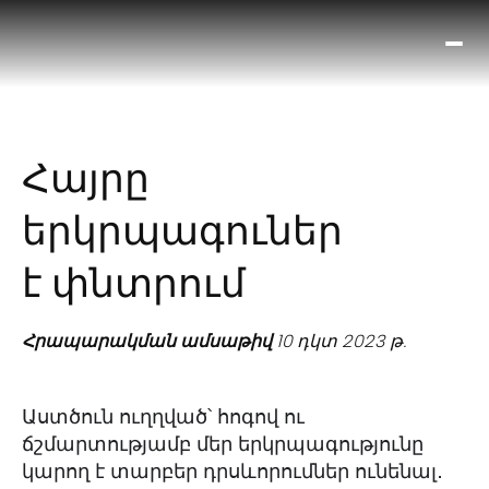
Ո՞
Հիս
Տես
Ք
Հայրը
հրա
ամ
երկրպագուներ
օ
Կա
է փնտրում
մե
հե
Հրապարակման ամսաթիվ
10 դկտ 2023 թ.
Աստծուն ուղղված՝ հոգով ու
ճշմարտությամբ մեր երկրպագությունը
կարող է տարբեր դրսևորումներ ունենալ․