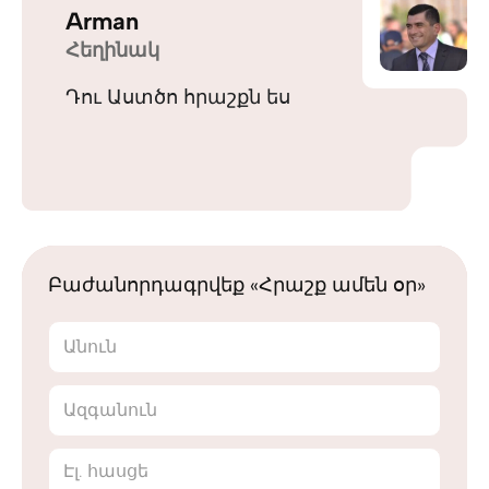
Arman
Հեղինակ
Դու Աստծո հրաշքն ես
Բաժանորդագրվեք «Հրաշք ամեն օր»
Անուն
Ազգանուն
Էլ. հասցե