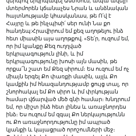
կերպով երկրպագել Աստծուն, ապա ավելի
մտերմորեն կճանաչես Նրան և անձնական
հայտնությամբ կհասկանաս, թե Ո՛վ է
Հայրը և թե ինչպիսի՛ սեր ունի Նա քո
հանդեպ:Հրավիրում եմ քեզ աղոթելու ինձ
հետ միասին այս աղոթքով. «Տե՛ր, ուզում եմ,
որ իմ կյանքը Քեզ ուղղված
երկրպագություն լինի, և իմ
երկրպագությունը խոսի այն մասին, թե
որքա՜ն շատ եմ Քեզ սիրում։ Ես ուզում եմ ոչ
միայն երգել Քո փառքի մասին, այլև Քո
կամքին իմ հնազանդությամբ ցույց տալ, որ
շնորհակալ եմ Քո սիրո և իմ փրկության
համար վճարված մեծ գնի համար։ Խնդրում
եմ, որ միշտ ինձ հետ լինես և առաջնորդես
ինձ։ Ես ուզում եմ զգալ Քո ներկայությունն
ու Քո առաջնորդությունը իմ ապրած
կյանքի և կայացրած որոշումների մեջ։