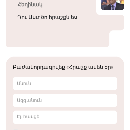
Հեղինակ
Դու Աստծո հրաշքն ես
Բաժանորդագրվեք «Հրաշք ամեն օր»
Անուն
Ազգանուն
Էլ. հասցե