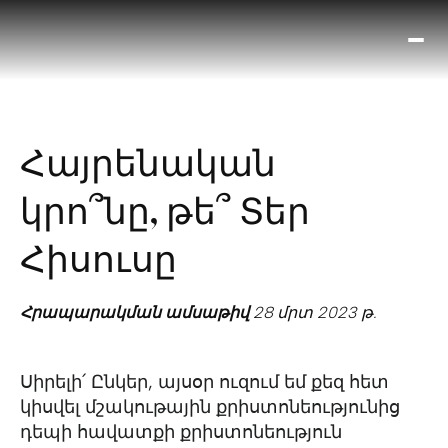
Ո՞
Հիս
Տես
Ք
Հայրենական
հրա
ամ
կրո՞նը, թե՞ Տեր
օ
Կա
Հիսուսը
մե
հե
Հրապարակման ամսաթիվ
28 մրտ 2023 թ.
Սիրելի՛ Ընկեր, այսօր ուզում եմ քեզ հետ
կիսվել մշակութային քրիստոնեությունից
դեպի հավատքի քրիստոնեություն