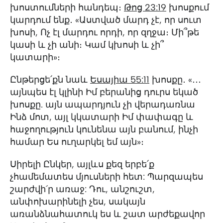
խոստումների հանդեպ։
Թոց 23:19
խոսքում
կարդում ենք․ «Աստված մարդ չէ, որ սուտ
խոսի, Ոչ էլ մարդու որդի, որ զղջա։ Մի՞թե
կասի և չի անի։ Կամ կխոսի և չի՞
կատարի»։
Ընթերցե՛քն նաև
Եսայիա 55:11
խոսքը․ «․․․
այնպես էլ կլինի Իմ բերանից դուրս եկած
խոսքը. այն ապարդյուն չի վերադառնա
Ինձ մոտ, այլ կկատարի Իմ փափագը և
հաջողություն կունենա այն բանում, ինչի
համար Ես ուղարկել եմ այն»։
Սիրելի Ընկեր, այլևս քեզ երբե՛ք
չհամեմատես մյուսների հետ: Պարզապես
շարժվի´ր առաջ: Դու, անշուշտ,
անփոխարինելի չես, սակայն
առանձնահատուկ ես և շատ արժեքավոր