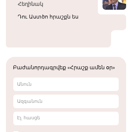
Հեղինակ
Դու Աստծո հրաշքն ես
Բաժանորդագրվեք «Հրաշք ամեն օր»
Անուն
Ազգանուն
Էլ. հասցե