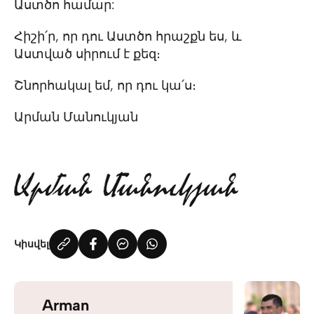
Աստծո համար:
Հիշի՛ր, որ դու Աստծո հրաշքն ես, և
Աստված սիրում է քեզ։
Շնորհակալ եմ, որ դու կա՛ս։
Արման Մանուկյան
Կիսվել
Arman