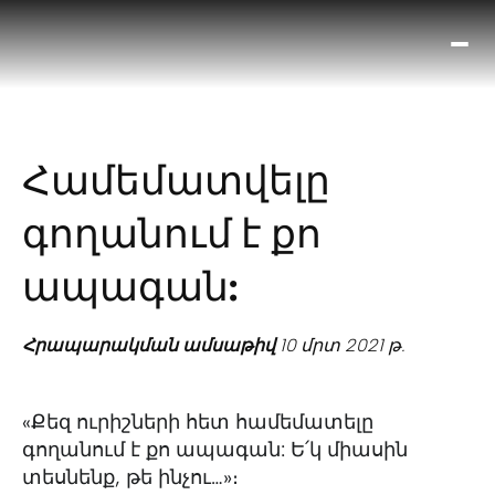
Ո՞
Հիս
Տես
Ք
Համեմատվելը
հրա
ամ
գողանում է քո
օ
Կա
ապագան:
մե
հե
Հրապարակման ամսաթիվ
10 մրտ 2021 թ.
«Քեզ ուրիշների հետ համեմատելը
գողանում է քո ապագան: Ե՛կ միասին
տեսնենք, թե ինչու…»։