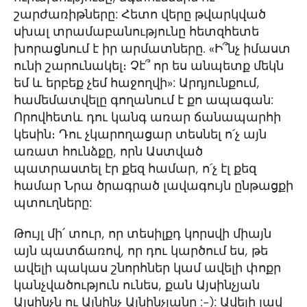
շարժառիթները: Հետո վերը թվարկված
սխալ տրամաբանությունը հետզհետե
խորացնում է իր արմատները. «Ի՞նչ իմաստ
ունի շարունակել։ Չէ՞ որ ես անպետք մեկն
եմ և երբեք չեմ հաջողվի»: Արդյունքում,
համեմատվելը գողանում է քո ապագան:
Որովհետև դու կանգ առար ճանապարհի
կեսին։ Դու չկարողացար տեսնել ո´չ այն
առատ հունձքը, որն Աստված
պատրաստել էր քեզ համար, ո´չ էլ քեզ
համար Նրա ծրագրած լավագույն ընթացքի
պտուղները:
Թույլ մի՛ տուր, որ տեսիլքդ կորսվի միայն
այն պատճառով, որ դու կարծում ես, թե
ավելի պակաս շնորհներ կամ ավելի փոքր
կանչվածություն ունես, քան Այսինչյան
Այսինչն ու Այնինչ Այնինչյանը :-): Ավելի լավ