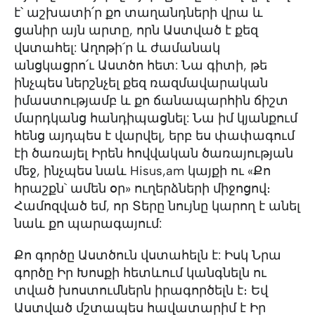
է՝ աշխատի՛ր քո տաղանդների վրա և
ցանիր այն արտը, որն Աստված է քեզ
վստահել: Աղոթի´ր և ժամանակ
անցկացրո՛ւ Աստծո հետ: Նա գիտի, թե
ինչպես ներշնչել քեզ ռազմավարական
իմաստությամբ և քո ճանապարհին ճիշտ
մարդկանց հանդիպացնել: Նա իմ կյանքում
հենց այդպես է վարվել, երբ ես փափագում
էի ծառայել Իրեն հովվական ծառայության
մեջ, ինչպես նաև Hisus,am կայքի ու «Քո
հրաշքն` ամեն օր» ուղերձների միջոցով։
Համոզված եմ, որ Տերը նույնը կարող է անել
նաև քո պարագայում:
Քո գործը Աստծուն վստահելն է: Իսկ Նրա
գործը Իր Խոսքի հետևում կանգնելն ու
տված խոստումներն իրագործելն է։ Եվ
Աստված մշտապես հավատարիմ է Իր