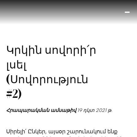
Ո՞
Հիս
Տես
Ք
Կրկին սովորի՛ր
հրա
ամ
լսել
օ
Կա
(Սովորություն
մե
հե
#2)
Հրապարակման ամսաթիվ
19 դկտ 2021 թ.
Սիրելի՛ Ընկեր, այսօր շարունակում ենք