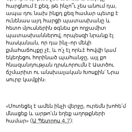
հարցնում է քեզ, թե ինչո՞ւ չես անում դա,
ապա դու նախ ինքդ քեզ համար պետք է
ունենաս այդ հարցի պատասխանը և
հետո մյուսներին օգնես քո ողջամիտ
պատասխաններով, որպեսզի նրանք էլ
հասկանան, որ դա ինչ-որ մեկի
քմահաճույքը չէ, և ո՛չ էլ որևէ հովվի կամ
եկեղեցու հորինած պահանջը, այլ քո
հնազանդության դրսևորումն է Աստծու
ճշմարիտ ու անսխալական Խոսքին՝ Նրա
սուրբ կամքին։
«Մոտեցել է ամեն ինչի վերջը, ուրեմն խոհե՛մ
մնացեք և արթո՛ւն եղեք աղոթքների
համար» (
Ա Պետրոս 4․7
):