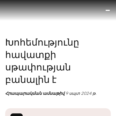
Ո՞
Հիս
Տես
Ք
Խոհեմությունը
հրա
ամ
հավատքի
օ
Կա
սթափության
մե
հե
բանալին է
Հրապարակման ամսաթիվ
9 սպտ 2024 թ.