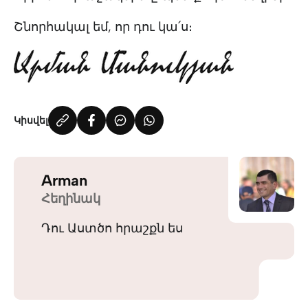
Շնորհակալ եմ, որ դու կա՛ս։
Կիսվել
Arman
Հեղինակ
Դու Աստծո հրաշքն ես