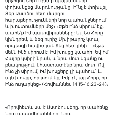
միջոցով Նոր Ուխտի պայմանները
փոխանցեց մարդկությանը։ Ի՞նչ է փոխվել
Տեր Աստծու հետ մարդու
հարաբերությունների նոր պահանջներում
և խոստումների մեջ։ «Եթե Ինձ սիրում եք,
պահե՛ք Իմ պատվիրանները։ Եվ Ես Հորը
կխնդրեմ, և ձեզ ուրիշ Մխիթարիչ կտա,
որպեսզի հավիտյան ձեզ հետ լինի․․․ «Եթե
մեկն Ինձ սիրում է, Իմ խոսքը կպահի։ Եվ Իմ
Հայրը կսիրի նրան, և նրա մոտ կգանք ու
բնակություն կհաստատենք նրա մոտ։ Ով
Ինձ չի սիրում, Իմ խոսքերը չի պահում. և
այն խոսքը, որ լսում եք, Իմը չէ, այլ Հորը, որ
Ինձ ուղարկեց» (
Հովհաննես 14.15-16,23-24
)։
«Որովհետև սա է Աստծու սերը. որ պահենք
Նրա պատվիրանները։ Նրա