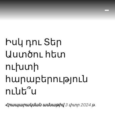
Ո՞
Հիս
Տես
Ք
Իսկ դու Տեր
հրա
ամ
Աստծու հետ
օ
Կա
ուխտի
մե
հե
հարաբերություն
ունե՞ս
Հրապարակման ամսաթիվ
3 փտր 2024 թ.