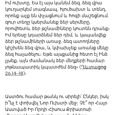
Իմ ուխտը, Ես էլ այս կանեմ ձեզ. ձեզ վրա
կուղարկեմ տագնապ, հյուծախտ և տենդ,
որոնք աչք են փչացնում և հոգի մաշեցնում.
զուր տեղը կսերմանեք ձեր սերմերը,
որովհետև ձեր թշնամիները կուտեն դրանք։
Իմ երեսը կդարձնեմ ձեր դեմ, և կսպանվեք
ձեր թշնամիների առաջ. ձեզ ատողները
կիշխեն ձեզ վրա, և կփախչեք առանց մեկը
ձեզ հալածելու։ Եթե այսքանից հետո էլ Ինձ
չլսեք, այն ժամանակ ձեր մեղքերի համար
յոթնապատիկ կպատժեմ ձեզ» (
Ղևտացոց
26.14-18
)։
Աստծու համար թանկ ու սիրելի՛ Ընկեր, իսկ
ի՞նչ է փոխվել Նոր Ուխտի մեջ։ Չէ՞ որ Հայր
Աստված Իր Որդի Հիսուս Քրիստոսի