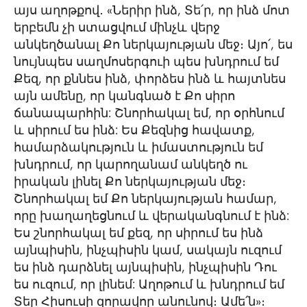
այս աղոթքով․ «Ներիր ինձ, Տե՛ր, որ ինձ մոտ
երբեմն չի ստացվում մինչև վերջ
անկեղծանալ Քո ներկայության մեջ։ Այո՛, ես
նույնպես սաղմոսերգուի պես խնդրում եմ
Քեզ, որ քննես ինձ, փորձես ինձ և հայտնես
այն ամենը, որ կանգնած է Քո սիրո
ճանապարհին: Շնորհակալ եմ, որ օրհնում
և սիրում ես ինձ: Ես Քեզնից հավատք,
համարձակություն և իմաստություն եմ
խնդրում, որ կարողանամ անկեղծ ու
իրական լինել Քո ներկայության մեջ։
Շնորհակալ եմ Քո ներկայության համար,
որը խաղաղեցնում և վերականգնում է ինձ:
Ես շնորհակալ եմ քեզ, որ սիրում ես ինձ
այնպիսին, ինչպիսին կամ, սակայն ուզում
ես ինձ դարձնել այնպիսին, ինչպիսին Դու
ես ուզում, որ լինեմ: Աղոթում և խնդրում եմ
Տեր Հիսուսի զորավոր անունով։ Ամե՛ն»։