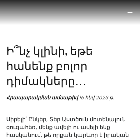
Ո՞
Հիս
Տես
Ք
Ի՞նչ կլինի, եթե
հրա
ամ
հանենք բոլոր
օ
Կա
դիմակները․․․
մե
հե
Հրապարակման ամսաթիվ
16 հնվ 2023 թ.
Սիրելի՛ Ընկեր, Տեր Աստծուն մոտենալուն
զուգահեռ, մենք ավելի ու ավելի ենք
հասկանում, թե որքան կարևոր է իրական