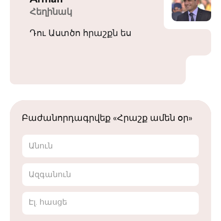
Հեղինակ
Դու Աստծո հրաշքն ես
Բաժանորդագրվեք «Հրաշք ամեն օր»
Անուն
Ազգանուն
Էլ. հասցե