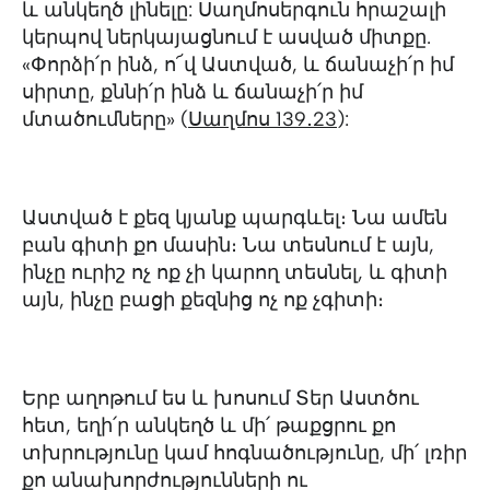
և անկեղծ լինելը: Սաղմոսերգուն հրաշալի
կերպով ներկայացնում է ասված միտքը.
«Փորձի՛ր ինձ, ո՜վ Աստված, և ճանաչի՛ր իմ
սիրտը, քննի՛ր ինձ և ճանաչի՛ր իմ
մտածումները» (
Սաղմոս 139․23
):
Աստված է քեզ կյանք պարգևել։ Նա ամեն
բան գիտի քո մասին։ Նա տեսնում է այն,
ինչը ուրիշ ոչ ոք չի կարող տեսնել, և գիտի
այն, ինչը բացի քեզնից ոչ ոք չգիտի։
Երբ աղոթում ես և խոսում Տեր Աստծու
հետ, եղի՛ր անկեղծ և մի՛ թաքցրու քո
տխրությունը կամ հոգնածությունը, մի՛ լռիր
քո անախորժությունների ու