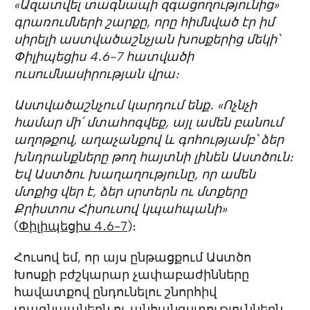
«Ազատվել տագնապի զգացողությունից»
գրառումների շարքը, որը հիմնված էր իմ
սիրելի աստվածաշնչյան խոսքերից մեկի՝
Փիլիպեցիս 4․6-7 հատվածի
ուսումնասիրության վրա։
Աստվածաշնչում կարդում ենք․ «Ոչնչի
համար մի՛ մտահոգվեք, այլ ամեն բանում
աղոթքով, աղաչանքով և գոհությամբ՝ ձեր
խնդրանքները թող հայտնի լինեն Աստծուն։
Եվ Աստծու խաղաղությունը, որ ամեն
մտքից վեր է, ձեր սրտերն ու մտքերը
Քրիստոս Հիսուսով կպահպանի»
(
Փիլիպեցիս 4․6-7
)։
Հուսով եմ, որ այս ընթացքում Աստծո
Խոսքի բժշկարար չափաբաժինները
հավատքով ընդունելու շնորհիվ
տագնապներն ու անհանգստություններն