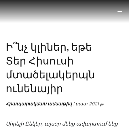
Ո՞
Հիս
Տես
Ք
Ի՞նչ կլիներ, եթե
հրա
ամ
Տեր Հիսուսի
օ
Կա
մտածելակերպն
մե
հե
ունենայիր
Հրապարակման ամսաթիվ
1 սպտ 2021 թ.
Սիրելի Ընկեր, այսօր մենք ավարտում ենք