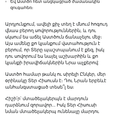
Եվ Աստծո հետ անցկացրած ժամանակին
զուգահեռ։
Արդյունքում, ավելի քիչ տեղ է մնում հոգուդ
վնաս բերող սովորություններին, և դու
սկսում ես աճել Աստծուն ճանաչելու մեջ։
Այս ամենը քո կյանքում վստահություն է
բերում, որ Տերը պաշտպանում է քեզ, իսկ
դու սովորում ես նայել աշխարհին և քո
կյանքի իրավիճակներին Նրա աչքերով:
Աստծո համար թանկ ու սիրելի Ընկեր, մեր
օրինակը Տեր Հիսուսն է։ Դու Նրան երբեևէ
անհանգստացած տեսե՞լ ես։
Հիշի՛ր՝ մտածելակերպն է մարդուն
դարձնում զորավոր․.. Իսկ Տեր Հիսուսի
նման մտածելակերպ ունենալը մարդու