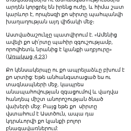
արդեն կորցրել են իրենց ուժը, և հիմա շատ
կարևոր է, որպեսզի քո սիրտը պահպանվի
խաղաղության այդ վիճակի մեջ։
Աստվածաշունչը պատվիրում է. «Ամենից
ավելի քո սի՛րտը պահիր զգուշությամբ,
որովհետև նրանից է կյանքի աղբյուրը»
(
Առակաց 4.23
)
Քո կենսակերպը ու քո ապրելաձևը բխում է
քո սրտից: Եթե անհանգստացած ես ու
տագնապների մեջ, կապրես
անապահովության զգացումով և վաղվա
հանդեպ միշտ անորոշության ծնած
վախերի մեջ: Բայց եթե քո սիրտը
վստահում է Աստծուն, ապա դա
կդրսևորվի քո կյանքի բոլոր
բնագավառներում: