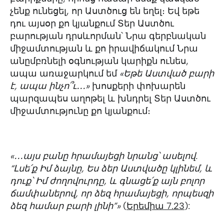
չենք ունեցել, որ Աստծուց են եղել։ Եվ եթե
դու այսօր քո կյանքում Տեր Աստծու
բարության դրսևորման՝ Նրա գերբնական
միջամտության և քո իրավիճակում Նրա
անըմբռնելի օգնության կարիքն ունես,
ապա առաջարկում եմ
«Եթե Աստված բարի
է, ապա ինչո՞ւ․․․»
խոսքերի փոխարեն
պարզապես աղոթել և խնդրել Տեր Աստծու
միջամտությունը քո կյանքում։
«․․․այս բանը հրամայեցի նրանց՝ ասելով.
“Լսե՛ք Իմ ձայնը, Ես ձեր Աստվածը կլինեմ, և
դուք՝ Իմ ժողովուրդը, և գնացե՛ք այն բոլոր
ճամփաներով, որ ձեզ հրամայեցի, որպեսզի
ձեզ համար բարի լինի”»
(
Երեմիա 7.23
):