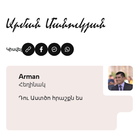
Կիսվել
Arman
Հեղինակ
Դու Աստծո հրաշքն ես