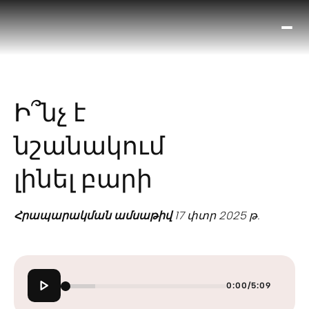
Ո՞
Հիս
Տես
Ք
Ի՞նչ է
հրա
ամ
նշանակում
օ
Կա
լինել բարի
մե
հե
Հրապարակման ամսաթիվ
17 փտր 2025 թ.
0:00
/
5:09