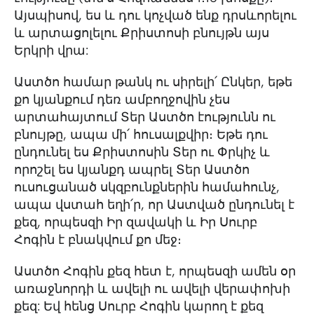
Այսպիսով, ես և դու կոչված ենք դրսևորելու
և արտացոլելու Քրիստոսի բնույթն այս
Երկրի վրա:
Աստծո համար թանկ ու սիրելի՛ Ընկեր, եթե
քո կյանքում դեռ ամբողջովին չես
արտահայտում Տեր Աստծո էությունն ու
բնույթը, ապա մի՛ հուսալքվիր։ Եթե դու
ընդունել ես Քրիստոսին Տեր ու Փրկիչ և
որոշել ես կյանքդ ապրել Տեր Աստծո
ուսուցանած սկզբունքներին համահունչ,
ապա վստահ եղի՛ր, որ Աստված ընդունել է
քեզ, որպեսզի Իր զավակի և Իր Սուրբ
Հոգին է բնակվում քո մեջ։
Աստծո Հոգին քեզ հետ է, որպեսզի ամեն օր
առաջնորդի և ավելի ու ավելի վերափոխի
քեզ: Եվ հենց Սուրբ Հոգին կարող է քեզ