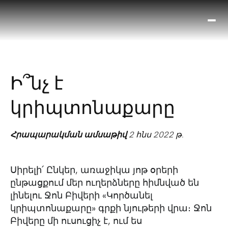
Ո՞
Հիս
Տես
Ք
Ի՞նչ է
հրա
ամ
կրիպտոնաքարը
օ
Կա
մե
Հրապարակման ամսաթիվ
2 հնս 2022 թ.
հե
Սիրելի՛ Ընկեր, առաջիկա յոթ օրերի
ընթացքում մեր ուղերձները հիմնված են
լինելու Ջոն Բիվերի «Կործանել
կրիպտոնաքարը» գրքի նյութերի վրա։ Ջոն
Բիվերը մի ուսուցիչ է, ում ես