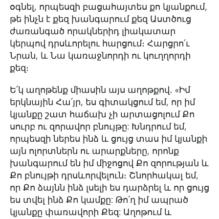
օգնել, որպեսզի բացահայտես քո կյանքում,
թե ինչն է քեզ խանգարում քեզ Աստծուց
ժառանգած որակներիդ լիակատար
կերպով դրսևորելու հարցում։ Հարցրո՛ւ
Նրան, և Նա կառաջնորդի ու կուղղորդի
քեզ։
Ե՛կ աղոթենք միասին այս աղոթքով․ «Իմ
երկնային Հա՛յր, ես գիտակցում եմ, որ իմ
կյանքը շատ հաճախ չի արտացոլում Քո
սուրբ ու զորավոր բնույթը: Խնդրում եմ,
որպեսզի ներես ինձ և ցույց տաս իմ կյանքի
այն ոլորտներն ու արարքները, որոնք
խանգարում են իմ միջոցով Քո զորության և
Քո բնույթի դրսևորվելուն։ Շնորհակալ եմ,
որ Քո ձայնն ինձ լսելի ես դարձրել և որ ցույց
ես տվել ինձ Քո կամքը: Թո՛ղ իմ ապրած
կյանքը փառավորի Քեզ: Աղոթում և