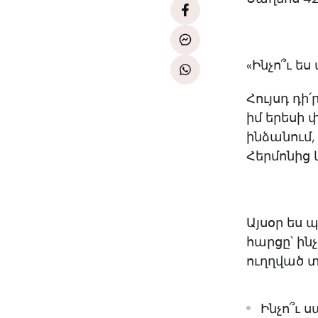
«Ինչո՞ւ ե
Հույսդ դի
իմ երեսի 
ինձանում,
Հերմոնից 
Այսօր ես 
հարցը՝ ինչ
ուղղված տ
Ինչո՞ւ 