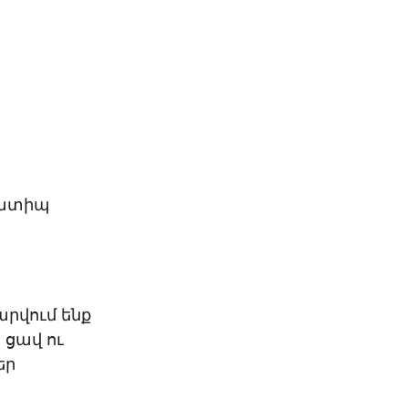
նատիպ
արվում ենք
 ցավ ու
եր