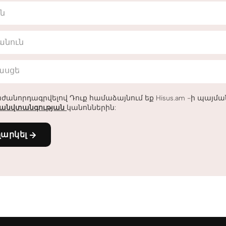
ւն
անուն
հասցե
ժանորդագրվելով Դուք համաձայնում եք Hisus.am -ի պայմ
անվտանգության
կանոններին:
ղարկել