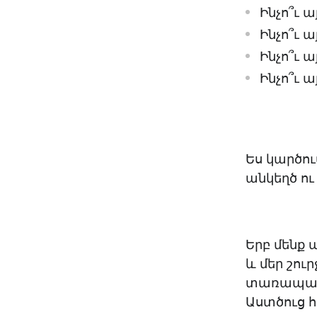
Ինչո՞ւ ա
Ինչո՞ւ 
Ինչո՞ւ ա
Ինչո՞ւ 
Ես կարծու
անկեղծ ու
Երբ մենք 
և մեր շու
տառապանք
Աստծուց 