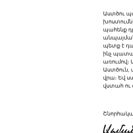
Աստծու պա
խոստումնե
պահենք դ
անպայման 
պետք է դա
ինչ պատահ
առումով։ 
Աստծուն, 
վրա։ Եվ ս
վստահ ու
Շնորհակալ 