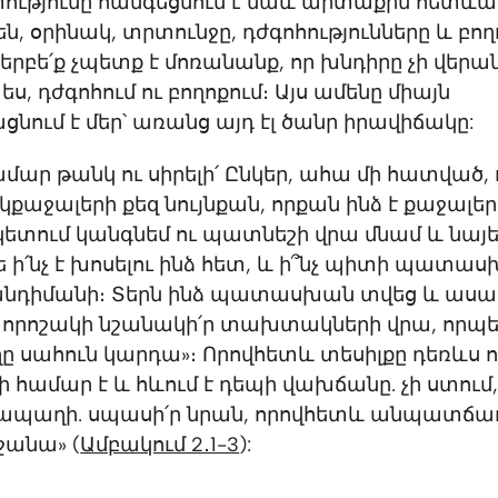
ությունը հանգեցնում է նաև արտաքին հետևա
են, օրինակ, տրտունջը, դժգոհությունները և բող
 երբե՛ք չպետք է մոռանանք, որ խնդիրը չի վերան
ես, դժգոհում ու բողոքում։ Այս ամենը միայն
ում է մեր՝ առանց այդ էլ ծանր իրավիճակը:
մար թանկ ու սիրելի՛ Ընկեր, ահա մի հատված, 
 կքաջալերի քեզ նույնքան, որքան ինձ է քաջալեր
տում կանգնեմ ու պատնեշի վրա մնամ և նայե
ե ի՛նչ է խոսելու ինձ հետ, և ի՞նչ պիտի պատա
հանդիմանի։ Տերն ինձ պատասխան տվեց և ասաց.
և որոշակի նշանակի՛ր տախտակների վրա, որպե
ը սահուն կարդա»։ Որովհետև տեսիլքը դեռևս 
համար է և հևում է դեպի վախճանը. չի ստում,
 հապաղի. սպասի՛ր նրան, որովհետև անպատճ
ւշանա» (
Ամբակում 2․1-3
):