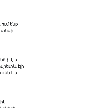
ում ենք
տանգի
նձ իմ, և
ովհետև էլի
ւնն է և
քին