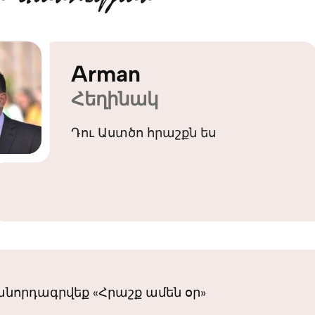
Arman
Հեղինակ
Դու Աստծո հրաշքն ես
նորդագրվեք «Հրաշք ամեն օր»