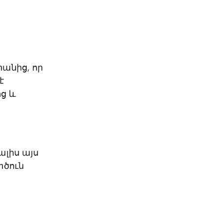
KO
Korean
MG
Malagas
MM
Burmes
NL
Dutch
NL
Flemish
NO
Norwegi
րանից, որ
PT
Portugue
է
RO
Romania
ից և
RU
Russian
SV
Swedish
TA
Tamil
TH
Thai
ալիս այս
TL
Tagalog
ստծուն
TL
Taglish
TR
Turkish
UK
Ukrainian
UR
Urdu