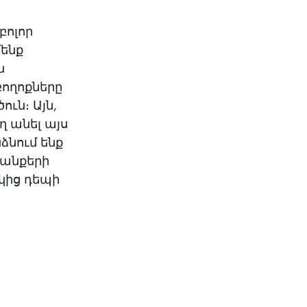
բոլոր
մենք
ն
բողոքները
ւն։ Այն,
ղ անել այս
ձնում ենք
յանքերի
ակից դեպի