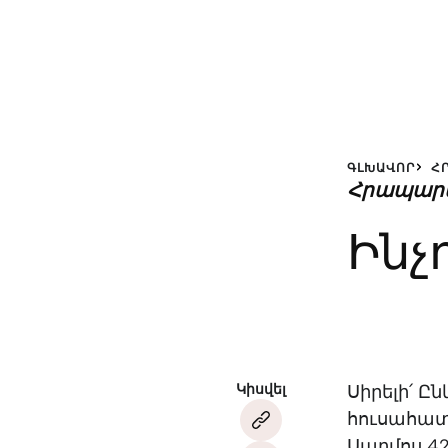
ԳԼԽԱՎՈՐ
Հ
Հրապար
Ինչ
Կիսվել
Սիրելի՛ Ը
հուսահատո
Սաղմոս 4