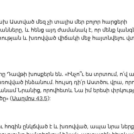
խ Աստված մեզ չի տալիս մեր բոլոր հարցերի
երը, և հենց այդ ժամանակ է, որ մենք կանգն
ության և խռովված վիճակի մեջ հայտնվելու վ
ը Դավթի խոսքերն են․ «Ինչո՞ւ ես տրտում, ո՛վ ա
 խռովված ինձանում. հույսդ դի՛ր Աստծու վրա, որ
նամ Նրանից, որովհետև Նա իմ երեսի փրկությո
ը» (
Սաղմոս 43.5
):
ւ հոգին ընկճված է և խռովված, ապա նրա ներ