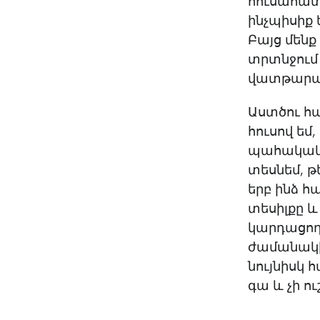
հուսահատ
ինչպիսիք 
Բայց մենք
տրտնջում 
վատթարացն
Աստծու հա
հուսով եմ,
պահակակե
տեսնեմ, թ
երբ ինձ 
տեսիլքը 
կարդացող
ժամանակի 
նույնիսկ
գա և չի ո