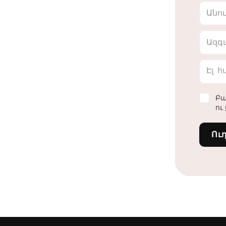
Անո
Ազգ
Էլ. 
Բա
ու
Ու