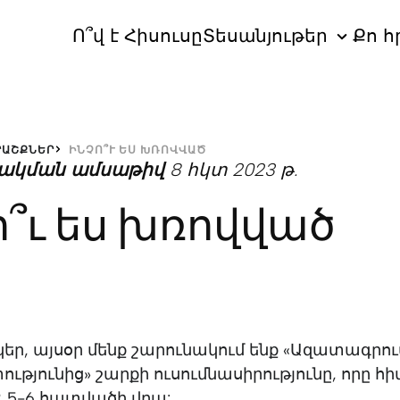
Ո՞վ է Հիսուսը
Տեսանյութեր
Քո հ
ՐԱՇՔՆԵՐ
ԻՆՉՈ՞Ւ ԵՍ ԽՌՈՎՎԱԾ
ակման ամսաթիվ
8 հկտ 2023 թ.
ո՞ւ ես խռովված
նկեր, այսօր մենք շարունակում ենք «Ազատագրու
ւթյունից» շարքի ուսումնասիրությունը, որը հի
2․5-6 հատվածի վրա: