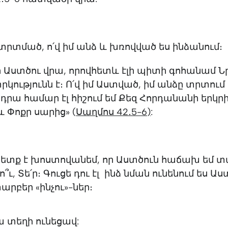
ս տրտմած, ո՛վ իմ անձ և խռովված ես ինձանում։
՛ր Աստծու վրա, որովհետև էլի պիտի գոհանամ Ն
փրկությունն է։ Ո՛վ իմ Աստված, իմ անձը տրտում 
 դրա համար էլ հիշում եմ Քեզ Հորդանանի երկր
և Փոքր սարից» (
Սաղմոս 42․5-6)
:
պետք է խոստովանեմ, որ Աստծուն հաճախ եմ տ
ո՞ւ, Տե՛ր։ Գուցե դու էլ ինձ նման ունենում ես Ա
արբեր «ինչու»-ներ։
սա տեղի ունեցավ: