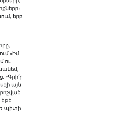
նքների,
ոքները։
ում, երբ
որը,
ում «Իմ
մ ու
սխանեմ,
 «Գրի՛ր
սզի այն
որոշված
 եթե
առ պիտի