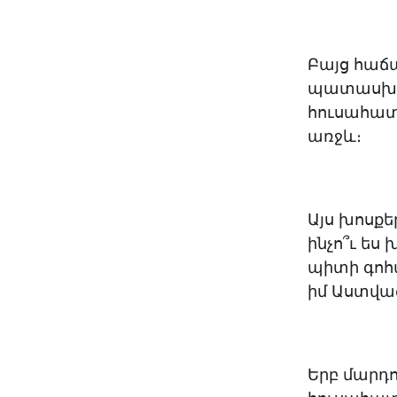
Բայց հաճա
պատասխանն
հուսահատ
առջև։
Այս խոսքեր
ինչո՞ւ ես
պիտի գոհա
իմ Աստված
Երբ մարդո