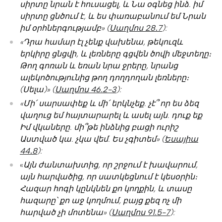
սիրտը նրան է հուսացել, և Նա օգնեց ինձ. իմ
սիրտը ցնծում է, և ես փառաբանում եմ Նրան
իմ օրհներգությամբ» (
‭‭Սաղմոս‬ ‭28․7
):
«Դրա համար էլ չենք վախենա, թեկուզև
երկիրը ցնցվի, և լեռները գցվեն ծովի մեջտեղը։
Թող գոռան և եռան նրա ջրերը, նրանց
ալեկոծությունից թող դողդողան լեռները։
(Սելա)» (
‬‭‭Սաղմոս‬ ‭46.2-3
):‬
«Մի՛ սարսափեք և մի՛ երկնչեք. չէ՞ որ ես ձեզ
վաղուց եմ հայտարարել և ասել այն. դուք եք
Իմ վկաները. մի՞թե ինձնից բացի ուրիշ
Աստված կա. չկա վեմ. Ես չգիտեմ» (
Եսայիա‬
‭44․8
):
«
Այն ժանտախտից, որ շրջում է խավարում,
այն հարվածից, որ սատկեցնում է կեսօրին։
Հազար հոգի կընկնեն քո կողքին, և տասը
հազարը՝ քո աջ կողմում, բայց քեզ ոչ մի
հարված չի մոտենա» (‬‭‭
Սաղմոս‬ ‭91.5-7
):