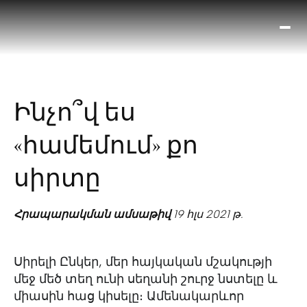
Ո՞
Հիս
Տես
Ք
Ինչո՞վ ես
հրա
ամ
«համեմում» քո
օ
Կա
սիրտը
մե
հե
Հրապարակման ամսաթիվ
19 հլս 2021 թ.
Սիրելի Ընկեր, մեր հայկական մշակությի
մեջ մեծ տեղ ունի սեղանի շուրջ նստելը և
միասին հաց կիսելը։ Ամենակարևոր