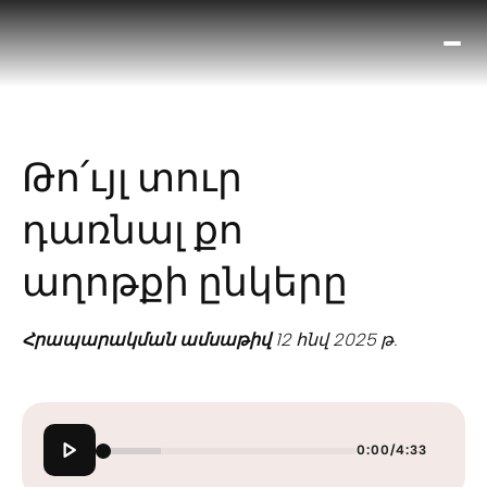
Ո՞
Հիս
Տես
Ք
Թո՛ւյլ տուր
հրա
ամ
դառնալ քո
օ
Կա
աղոթքի ընկերը
մե
հե
Հրապարակման ամսաթիվ
12 հնվ 2025 թ.
0:00
/
4:33