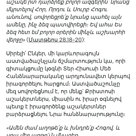
աշակե՛րտ դարձրեք բոլոր ազգերին՝ նրանց
մկրտելով Հոր, Որդու և Սուրբ Հոգու
անունով, սովորեցրե՛ք նրանց պահել այն
ամենը, ինչ ձեզ պատվիրեցի։ Եվ ահա Ես
ձեզ հետ եմ բոլոր օրերին մինչև աշխարհի
վերջը»
(
Մատթեոս 28.18-20
):
Սիրելի՛ Ընկեր, մի կարևորագույն
աստվածաշնչյան ճշմարտություն կա, որի
գիտակցումը կօգնի Տեր Հիսուսի Մեծ
Հանձնարարականը արդյունավետ կերպով
իրագործելու հարցում։ Աստվածաշունչը
մեզ սովորեցնում է, որ մենք՝ Քրիստոսի
աշակերտներս, միասին ու իրար օգնելով
պետք է իրագործենք աշակերտներ
բարձրացնելու Նրա հանձնարարությունը։
«Ամեն ժամ աղոթե՛ք և խնդրե՛ք Հոգով. և
սրա մեջ արթո՛ւն մնացեք