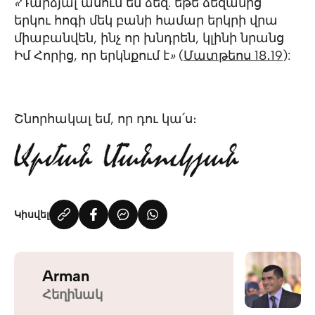
«
Դարձյալ ասում եմ ձեզ. եթե ձեզանից
երկու հոգի մեկ բանի համար երկրի վրա
միաբանվեն, ինչ որ խնդրեն, կլինի նրանց
Իմ Հորից, որ երկնքում է
»
(
Մատթեոս 18․19
):
Շնորհակալ եմ, որ դու կա՛ս։
Կիսվել
Arman
Հեղինակ