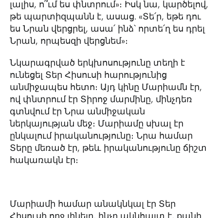
լալիս, ո՞ւմ ես փնտրում»։ Իսկ նա, կարծելով,
թե պարտիզպանն է, ասաց. «Տե՛ր, եթե դու
ես Նրան վերցրել, ասա՛ ինձ՝ որտե՛ղ ես դրել
Նրան, որպեսզի վերցնեմ»։
Նկարագրված երկխոսությունը տեղի է
ունեցել Տեր Հիսուսի հարությունից
անմիջապես հետո։ Այդ կինը Մարիամն էր,
ով փնտրում էր Տիրոջ մարմինը, մինչդեռ
գտնվում էր Նրա անմիջական
ներկայության մեջ։ Մարիամը սխալ էր
ընկալում իրականությունը։ Նրա համար
Տերը մեռած էր, թեև իրականությունը ճիշտ
հակառակն էր։
Մարիամի համար անակնկալ էր Տեր
Հիսուսի ողջ լինելը, ինչը ակնհայտ է, քանի