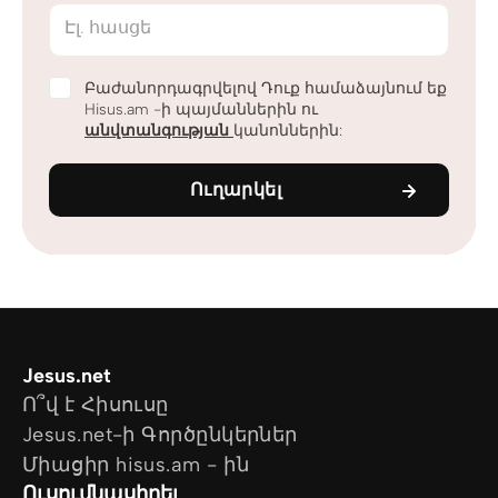
Էլ. հասցե
Բաժանորդագրվելով Դուք համաձայնում եք
Hisus.am -ի պայմաններին ու
անվտանգության
կանոններին:
Ուղարկել
Jesus.net
Ո՞վ է Հիսուսը
Jesus.net-ի Գործընկերներ
Միացիր hisus.am - ին
Ուսումնասիրել