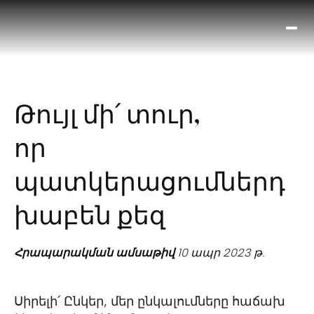
Ո՞
Հիս
Տես
Ք
Թույլ մի՛ տուր,
հրա
ամ
որ
օ
Կա
պատկերացումներդ
մե
հե
խաբեն քեզ
Հրապարակման ամսաթիվ
10 ապր 2023 թ.
Սիրելի՛ Ընկեր, մեր ընկալումները հաճախ