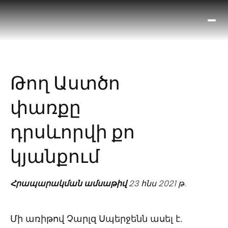
Ո՞
Հիս
Տես
Ք
Թող Աստծո
հրա
ամ
փառքը
օ
Կա
դրսևորվի քո
մե
հե
կյանքում
Հրապարակման ամսաթիվ
23 հնս 2021 թ.
Մի առիթով Չարլզ Սպերջենն ասել է.