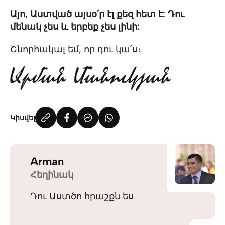
Այո, Աստված այսօ՛ր էլ քեզ հետ է: Դու
մենակ չես և երբեք չես լինի:
Շնորհակալ եմ, որ դու կա՛ս։
Կիսվել
Arman
Հեղինակ
Դու Աստծո հրաշքն ես