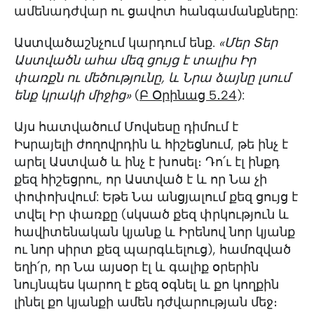
ամենադժվար ու ցավոտ հանգամանքները:
Աստվածաշնչում կարդում ենք.
«Մեր Տեր
Աստվածն ահա մեզ ցույց է տալիս Իր
փառքն ու մեծությունը, և Նրա ձայնը լսում
ենք կրակի միջից»
(
Բ Օրինաց 5․24
):
Այս հատվածում Մովսեսը դիմում է
Իսրայելի ժողովրդին և հիշեցնում, թե ինչ է
արել Աստված և ինչ է խոսել։ Դո՛ւ էլ ինքդ
քեզ հիշեցրու, որ Աստված է և որ Նա չի
փոփոխվում: Եթե Նա անցյալում քեզ ցույց է
տվել Իր փառքը (սկսած քեզ փրկություն և
հավիտենական կյանք և Իրենով նոր կյանք
ու նոր սիրտ քեզ պարգևելուց), համոզված
եղի՛ր, որ Նա այսօր էլ և գալիք օրերին
նույնպես կարող է քեզ օգնել և քո կողքին
լինել քո կյանքի ամեն դժվարության մեջ։