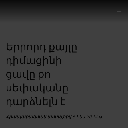
Ո՞
Հիս
Տես
Ք
Երրորդ քայլը
հրա
ամ
դիմացինի
օ
Կա
ցավը քո
մե
հե
սեփականը
դարձնելն է
Հրապարակման ամսաթիվ
6 հնս 2024 թ.