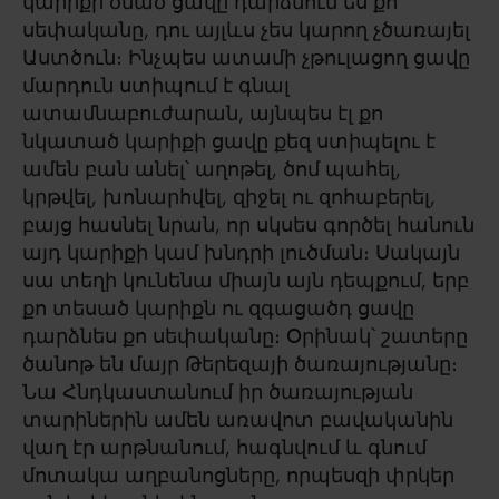
կարիքի ծնած ցավը դարձնում ես քո
սեփականը, դու այլևս չես կարող չծառայել
Աստծուն։ Ինչպես ատամի չթուլացող ցավը
մարդուն ստիպում է գնալ
ատամնաբուժարան, այնպես էլ քո
նկատած կարիքի ցավը քեզ ստիպելու է
ամեն բան անել՝ աղոթել, ծոմ պահել,
կրթվել, խոնարհվել, զիջել ու զոհաբերել,
բայց հասնել նրան, որ սկսես գործել հանուն
այդ կարիքի կամ խնդրի լուծման։ Սակայն
սա տեղի կունենա միայն այն դեպքում, երբ
քո տեսած կարիքն ու զգացածդ ցավը
դարձնես քո սեփականը։ Օրինակ՝ շատերը
ծանոթ են մայր Թերեզայի ծառայությանը։
Նա Հնդկաստանում իր ծառայության
տարիներին ամեն առավոտ բավականին
վաղ էր արթնանում, հագնվում և գնում
մոտակա աղբանոցները, որպեսզի փրկեր