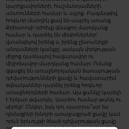
կարիքավորների, հաշմանդամների,
անտունների համար և այլոց։ Բազմաթիվ
հոգևոր մարդիկ ցավ են ապրել առանց
Քրիստոսի դժոխք գնացող մարդկանց
համար և դարձել են միսիոներներ՝
վտանգելով իրենց և իրենց ընտանիքի
անդամների կյանքը, սակայն փրկության
միջոց դառնալով հազարավոր ու
միլիոնավոր մարդկանց համար։ Ոմանք
զգացել են առաջնորդական ծառայության
դժվարությունների ցավը և հավատարիմ
օգնականներ դարձել իրենց հոգևոր
առաջնորդների համար։ Այս ցանկը կարելի
է երկար թվարկել։ Աստծու համար թանկ ու
սիրելի՛ Ընկեր, իսկ դու պատրա՞ստ ես
դիմացինի խնդրի առաջացրած ցավը կամ
որևէ երևույթի ծնած դժվարության ցավը
դարձնել քո սեփականը։ Առաջարկում եմ