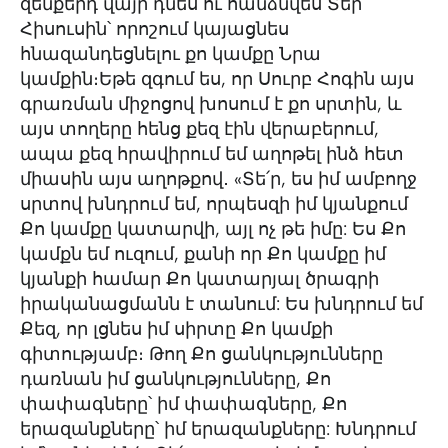
զենքերդ վայր դնես ու հանձնվես Տեր
Հիսուսին՝ որոշում կայացնես
հնազանդեցնելու քո կամքը Նրա
կամքին։Եթե զգում ես, որ Սուրբ Հոգին այս
գրառման միջոցով խոսում է քո սրտին, և
այս տողերը հենց քեզ էին վերաբերում,
ապա քեզ հրավիրում եմ աղոթել ինձ հետ
միասին այս աղոթքով․ «Տե՛ր, ես իմ ամբողջ
սրտով խնդրում եմ, որպեսզի իմ կյանքում
Քո կամքը կատարվի, այլ ոչ թե իմը: Ես Քո
կամքն եմ ուզում, քանի որ Քո կամքը իմ
կյանքի համար Քո կատարյալ ծրագրի
իրականացմանն է տանում: Ես խնդրում եմ
Քեզ, որ լցնես իմ սիրտը Քո կամքի
գիտությամբ։ Թող Քո ցանկությունները
դառնան իմ ցանկությունները, Քո
փափագները՝ իմ փափագները, Քո
երազանքները՝ իմ երազանքները: Խնդրում