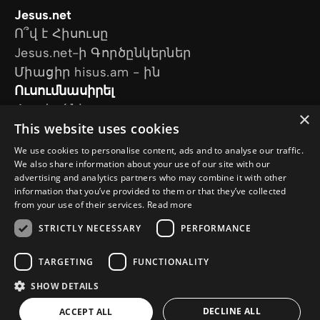
Jesus.net
Ո՞վ է Հիսուսը
Jesus.net-ի Գործընկերներ
Միացիր hisus.am - ին
Ուսումնասիրել
Հոդվածներ
×
This website uses cookies
Տեսանյութեր
Մեր նախագծերը
We use cookies to personalise content, ads and to analyse our traffic.
Ես հարց ունեմ
We also share information about your use of our site with our
advertising and analytics partners who may combine it with other
Հետևեք մեզ
information that you’ve provided to them or that they’ve collected
from your use of their services.
Read more
STRICTLY NECESSARY
PERFORMANCE
TARGETING
FUNCTIONALITY
SHOW DETAILS
© Copyright 2026 Hisus.am
Գաղտնիության քաղաքականություն
DECLINE ALL
ACCEPT ALL
Քուքիների քաղաքականություն
a
WebNL
site