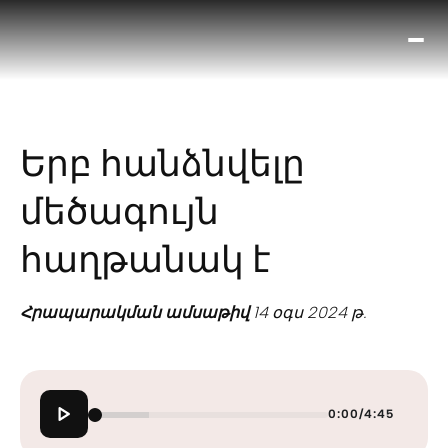
Ո՞
Հիս
Տես
Ք
Երբ հանձնվելը
հրա
ամ
մեծագույն
օ
Կա
հաղթանակ է
մե
հե
Հրապարակման ամսաթիվ
14 օգս 2024 թ.
0:00
/
4:45