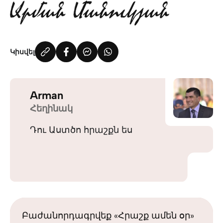
Կիսվել
Arman
Հեղինակ
Դու Աստծո հրաշքն ես
Բաժանորդագրվեք «Հրաշք ամեն օր»