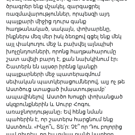
ծրագրեր ենք մշակել, զարգացրել
ռազմավարություններ, որպեսզի այդ
պայքարի միջից դուրս գանք
հաղթանակած, սակայն, փոխարենը,
ինքներս մեզ մեր իսկ ձեռքով գցել ենք մեկ
այլ փակուղու մեջ և բախվել այնպիսի
խոչընդոտների, որոնց հաղթահարումը
շատ ավելի բարդ է, քան նախկինում էր։
Շատերն են այսօր իրենց կյանքի
պայքարների մեջ պատերազմում
սեփական պատկերացումներով, ալյ ոչ թե
Աստծուց ստացած իմաստությամբ՝
ապավինելով Աստծո Խոսքի փոխանցած
սկզբունքներին և Սուրբ Հոգու
առաջնորդությանը։ Եվ հենց նման
պահերին է, որ շատերս հարցնում ենք
Աստծուն. «Ինչո՞ւ, Տե՛ր: Չէ՞ որ Դու բոլորից
լավ գիտես, որ ես տվյալ բանի կարիքը