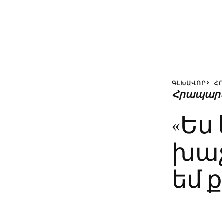
ԳԼԽԱՎՈՐ
Հ
Հրապար
«Ես
խաչ
եմ ք