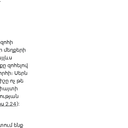
ւ
 զոհի
ր մեղքերի
յլևս
քը զոհելով
որհի։ Սերն
շը ոչ թե
ափայտի
ության
ս 2.24
):
ում ենք