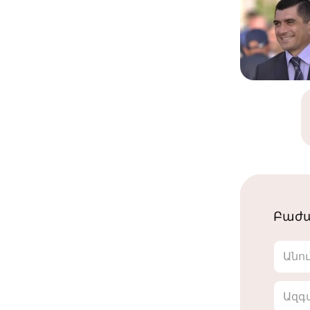
Բաժա
Անո
Ազգ