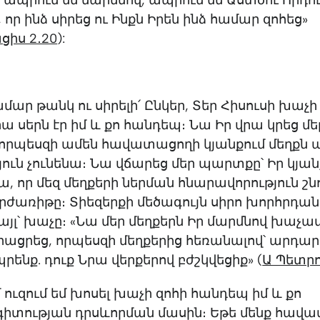
 ապրում եմ մարմնով, ապրում եմ Աստծու Որդո
որ ինձ սիրեց ու Ինքն Իրեն ինձ համար զոհեց»
իս 2․20
):
մար թանկ ու սիրելի՛ Ընկեր, Տեր Հիսուսի խաչի
րա սերն էր իմ և քո հանդեպ։ Նա Իր վրա կրեց մե
որպեսզի ամեն հավատացողի կյանքում մեղքն ա
ուն չունենա։ Նա վճարեց մեր պարտքը՝ Իր կյան
ա, որ մեզ մեղքերի ներման հնարավորություն շն
րժառիթը։ Տիեզերքի մեծագույն սիրո խորհրդանի
 այլ՝ խաչը։ «Նա մեր մեղքերն Իր մարմնով խաչ
ացրեց, որպեսզի մեղքերից հեռանալով՝ արդար
ենք. դուք Նրա վերքերով բժշկվեցիք» (
Ա Պետրո
մ ուզում եմ խոսել խաչի զոհի հանդեպ իմ և քո
տության դրսևորման մասին։ Եթե մենք հավատ