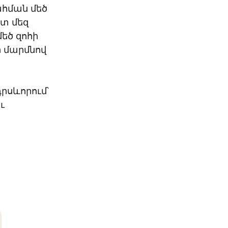
ահման մեծ
րտ մեզ
մեծ զոհի
ր մարմնով
դրսևորում՝
ւ