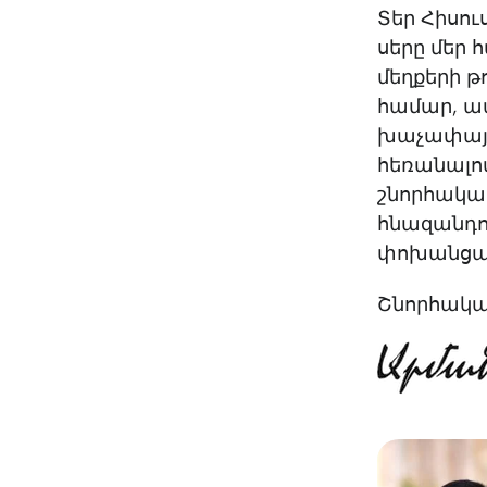
Տեր Հիսու
սերը մեր 
մեղքերի թ
համար, ա
խաչափայտ
հեռանալով
շնորհակալ
հնազանդու
փոխանցած
Շնորհակալ 