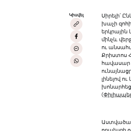
Կիսվել
Սիրելի՛ Ըն
խաչի զոհի
երկրային
մինչև վեր
ու անսահմա
Քրիստոս Հ
հավասար լ
ունայնաց
լինելով ո
խոնարհեցր
(
Փիլիպպեց
Աստվածաշ
որպեսզի օ