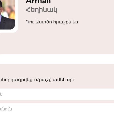
Arman
Հեղինակ
Դու Աստծո հրաշքն ես
նորդագրվեք «Հրաշք ամեն օր»
ւն
անուն