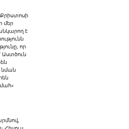
KO
Korean
MG
Malagas
ս Քրիստոսի
MM
Burmes
ր մեր
NL
Dutch
անկարող է
NL
Flemish
րությունն
NO
Norwegi
թյունը, որ
PT
Portugue
՝ Աստծուն
RO
Romania
րեն
RU
Russian
 նման
SV
Swedish
րեն
TA
Tamil
 մահ»
TH
Thai
TL
Tagalog
TL
Taglish
TR
Turkish
UK
Ukrainian
րմնով,
UR
Urdu
։ Հիսուս