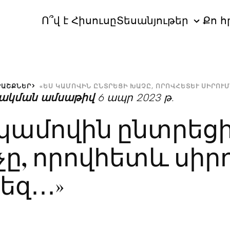
Ո՞վ է Հիսուսը
Տեսանյութեր
Քո հ
ՐԱՇՔՆԵՐ
«ԵՍ ԿԱՄՈՎԻՆ ԸՆՏՐԵՑԻ ԽԱՉԸ, ՈՐՈՎՀԵՏԵՒ ՍԻՐՈՒՄ 
ակման ամսաթիվ
6 ապր 2023 թ.
 կամովին ընտրեց
ը, որովհետև սիր
եզ․․․»