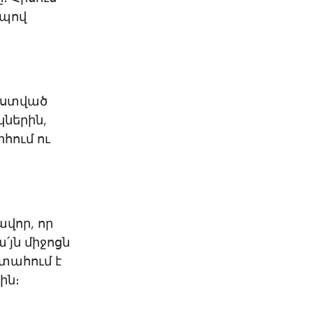
րպով
Աստված
ներին,
հում ու
ավոր, որ
յն միջոցն
ստահում է
ին։