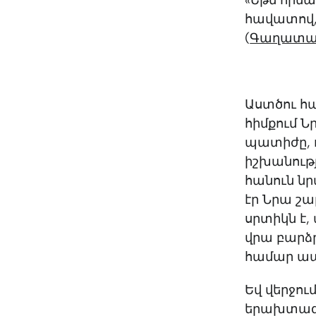
«Եթե հիմա
հավատով, 
(
Գաղատաց
Աստծու հա
հիմքում Ն
պատիժը, 
իշխանությ
հանուն նր
էր Նրա շա
սրտիկն է,
վրա բարձր
համար ապր
Եվ վերջու
երախտագի