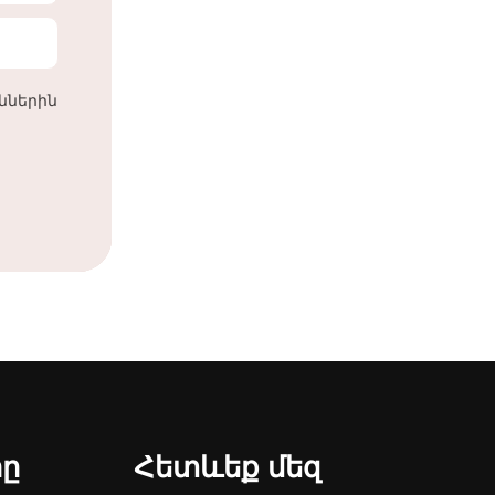
աններին
րը
Հետևեք մեզ