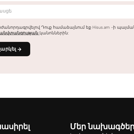
հասցե
ժանորդագրվելով Դուք համաձայնում եք Hisus.am -ի պայմ
անվտանգության
կանոններին:
ղարկել
նասիրել
Մեր նախագծե