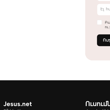
Էլ. 
Բա
ու
Ու
Jesus.net
Ուսում