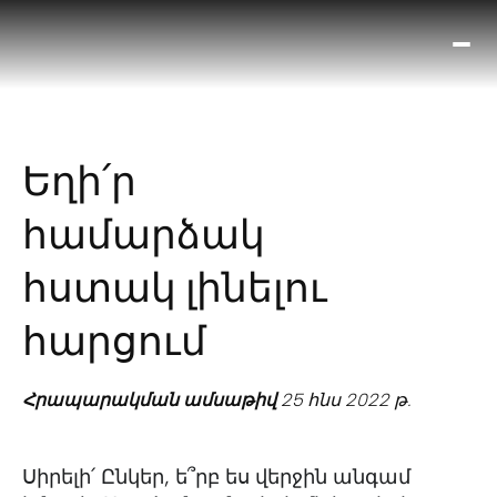
Ո՞
Հիս
Տես
Ք
Եղի՛ր
հրա
ամ
համարձակ
օ
Կա
հստակ լինելու
մե
հե
հարցում
Հրապարակման ամսաթիվ
25 հնս 2022 թ.
Սիրելի՛ Ընկեր, ե՞րբ ես վերջին անգամ