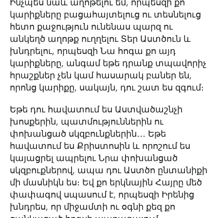
Ինչպես նաև աղոթելու եմ, որպեսզի քո
կարիքները բացահայտելուց ու տեսնելուց
հետո քաջություն ունենաս պարզ ու
անկեղծ աղոթք ուղղելու Տեր Աստծուն և
խնդրելու, որպեսզի Նա հոգա քո այդ
կարիքները, անգամ եթե դրանք տպավորիչ
հրաշքներ չեն կամ հասարակ բաներ են,
որոնց կարիքը, սակայն, դու շատ ես զգում։
Եթե դու հավատում ես Աստվածաշնչի
խոսքերին, պատմություններին ու
փոխանցած սկզբունքներին․․․ Եթե
հավատում ես Քրիստոսին և որոշում ես
կայացրել ապրելու Նրա փոխանցած
սկզբուքներով, ապա դու Աստծո ընտանիքի
մի մասնիկն ես։ Եվ քո երկնային Հայրը մեծ
փափագով սպասում է, որպեսզի Իրենից
խնդրես, որ միջամտի ու օգնի քեզ քո